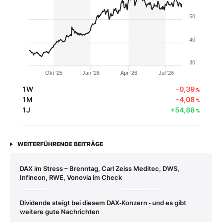
50
40
30
Okt '25
Jan '26
Apr '26
Jul '26
1W
-0,39
%
1M
-4,08
%
1J
+54,88
%
WEITERFÜHRENDE BEITRÄGE
DAX im Stress – Brenntag, Carl Zeiss Meditec, DWS,
Infineon, RWE, Vonovia im Check
Dividende steigt bei diesem DAX‑Konzern ‑ und es gibt
weitere gute Nachrichten