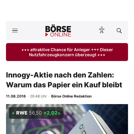
A
ktuelle Ausgabe BÖRSE ONLINE lesen
Börse
+++ attraktive Chance für Anleger +++ Dieser
Nutzfahrzeugkonzern überzeugt +++
News
Anlageprodukte
Innogy-Aktie nach den Zahlen:
Warum das Papier ein Kauf bleibt
Finanz-Check
11.08.2018
· 05:48 Uhr
·
Börse Online Redaktion
Abo & Shop
RWE
56,50
+2,02
%
BO-Musterdepots
Experten