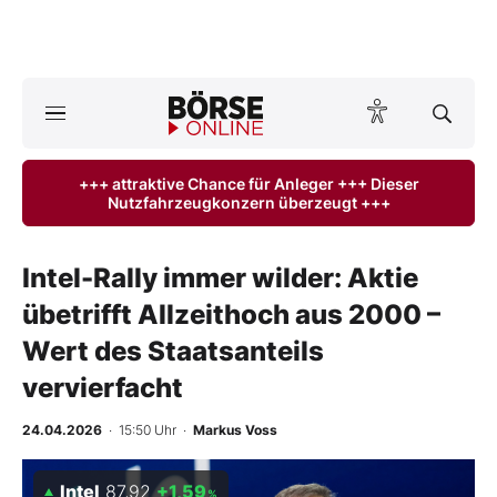
Börse
News
+++ attraktive Chance für Anleger +++ Dieser
Nutzfahrzeugkonzern überzeugt +++
Anlageprodukte
Finanz-Check
Intel-Rally immer wilder: Aktie
übetrifft Allzeithoch aus 2000 –
Abo & Shop
Wert des Staatsanteils
BO-Musterdepots
vervierfacht
Experten
24.04.2026
· 15:50 Uhr
·
Markus Voss
Mein B:O
Intel
87,92
+1,59
%