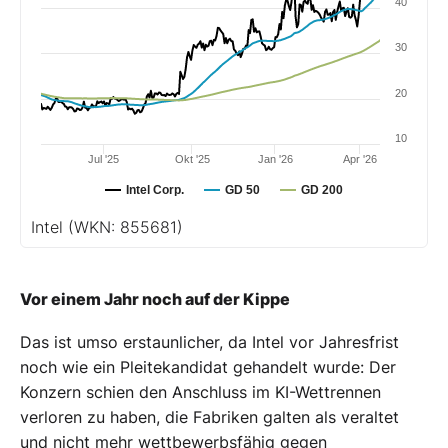
40
30
20
10
Jul '25
Okt '25
Jan '26
Apr '26
Intel Corp.
GD 50
GD 200
Intel
(WKN: 855681)
Vor einem Jahr noch auf der Kippe
Das ist umso erstaunlicher, da Intel vor Jahresfrist
noch wie ein Pleitekandidat gehandelt wurde: Der
Konzern schien den Anschluss im KI-Wettrennen
verloren zu haben, die Fabriken galten als veraltet
und nicht mehr wettbewerbsfähig gegen