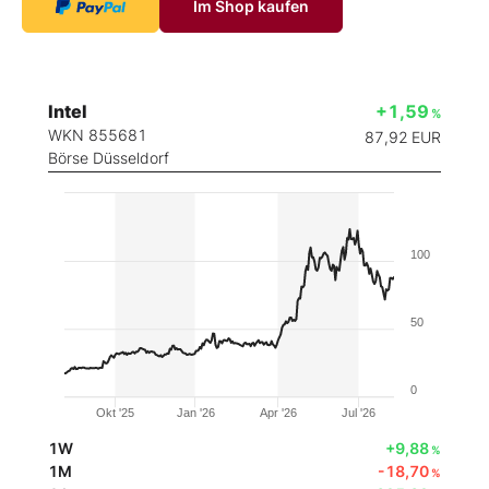
Im Shop kaufen
Intel
+1,59
%
WKN 855681
87,92
EUR
Börse Düsseldorf
100
50
0
Okt '25
Jan '26
Apr '26
Jul '26
1W
+9,88
%
1M
-18,70
%