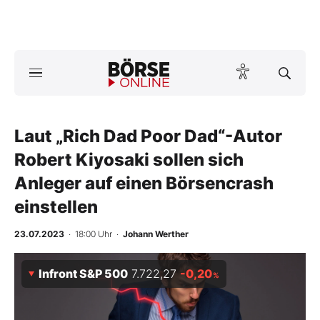
A
ktuelle Ausgabe BÖRSE ONLINE lesen
Börse
News
Laut „Rich Dad Poor Dad“-Autor
Robert Kiyosaki sollen sich
Anlageprodukte
Anleger auf einen Börsencrash
einstellen
Finanz-Check
23.07.2023
· 18:00 Uhr
·
Johann Werther
Abo & Shop
Infront S&P 500
7.722,27
-0,20
BO-Musterdepots
%
Experten