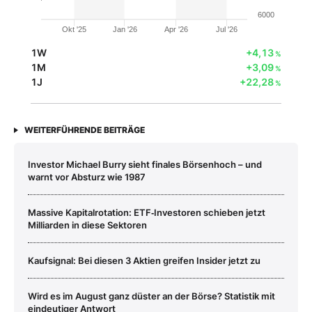
6000
Okt '25
Jan '26
Apr '26
Jul '26
1W
+4,13
%
1M
+3,09
%
1J
+22,28
%
WEITERFÜHRENDE BEITRÄGE
Investor Michael Burry sieht finales Börsenhoch – und
warnt vor Absturz wie 1987
Massive Kapitalrotation: ETF‑Investoren schieben jetzt
Milliarden in diese Sektoren
Kaufsignal: Bei diesen 3 Aktien greifen Insider jetzt zu
Wird es im August ganz düster an der Börse? Statistik mit
eindeutiger Antwort