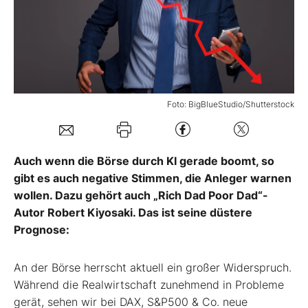
Mein B:O
Mein Konto
Foto: BigBlueStudio/Shutterstock
Folgen Sie uns
Auch wenn die Börse durch KI gerade boomt, so
Kontakt
gibt es auch negative Stimmen, die Anleger warnen
wollen. Dazu gehört auch „Rich Dad Poor Dad“-
Autor Robert Kiyosaki. Das ist seine düstere
Prognose:
An der Börse herrscht aktuell ein großer Widerspruch.
Während die Realwirtschaft zunehmend in Probleme
gerät, sehen wir bei DAX, S&P500 & Co. neue