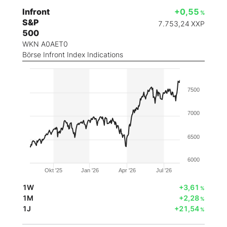
Infront
+0,55
%
S&P
7.753,24
XXP
500
WKN A0AET0
Börse Infront Index Indications
7500
7000
6500
6000
Okt '25
Jan '26
Apr '26
Jul '26
1W
+3,61
%
1M
+2,28
%
1J
+21,54
%