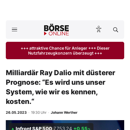
Börse
News
+++ attraktive Chance für Anleger +++ Dieser
Nutzfahrzeugkonzern überzeugt +++
Anlageprodukte
Finanz-Check
Milliardär Ray Dalio mit düsterer
Prognose: “Es wird uns unser
Abo & Shop
System, wie wir es kennen,
BO-Musterdepots
kosten.“
Experten
26.05.2023
· 19:30 Uhr
·
Johann Werther
Mein B:O
Infront S&P 500
7.753,24
+0,55
%