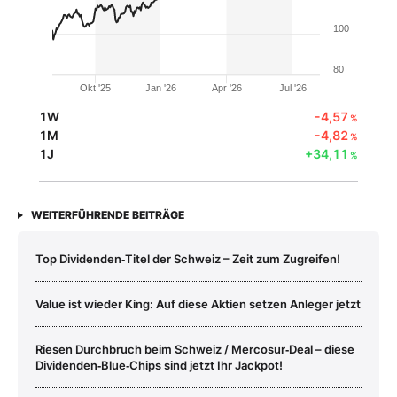
100
80
Okt '25
Jan '26
Apr '26
Jul '26
1W
-4,57
%
1M
-4,82
%
1J
+34,11
%
WEITERFÜHRENDE BEITRÄGE
Top Dividenden‑Titel der Schweiz – Zeit zum Zugreifen!
Value ist wieder King: Auf diese Aktien setzen Anleger jetzt
Riesen Durchbruch beim Schweiz / Mercosur‑Deal – diese
Dividenden‑Blue‑Chips sind jetzt Ihr Jackpot!