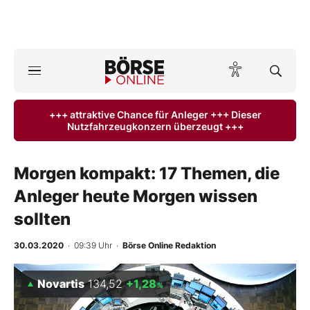
A
ktuelle Ausgabe BÖRSE ONLINE lesen
Börse
+++ attraktive Chance für Anleger +++ Dieser
Nutzfahrzeugkonzern überzeugt +++
News
Anlageprodukte
Morgen kompakt: 17 Themen, die
Anleger heute Morgen wissen
Finanz-Check
sollten
Abo & Shop
30.03.2020
· 09:39 Uhr
·
Börse Online Redaktion
BO-Musterdepots
Novartis
134,52
+1,28
%
Experten