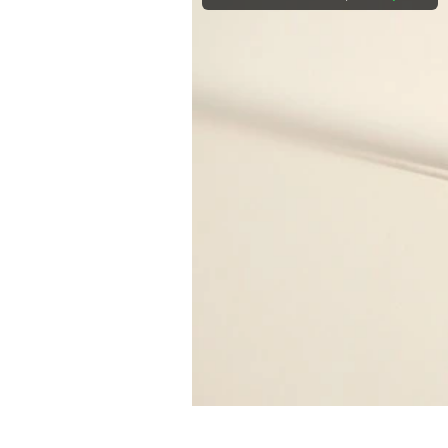
Experten
Mein B:O
Mein Konto
Folgen Sie uns
Kontakt