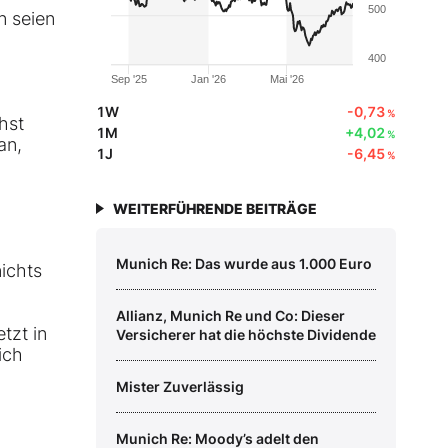
500
n seien
400
Sep '25
Jan '26
Mai '26
1W
-0,73
%
hst
1M
+4,02
%
an,
1J
-6,45
%
WEITERFÜHRENDE BEITRÄGE
Munich Re: Das wurde aus 1.000 Euro
ichts
Allianz, Munich Re und Co: Dieser
tzt in
Versicherer hat die höchste Dividende
ich
Mister Zuverlässig
Munich Re: Moody’s adelt den