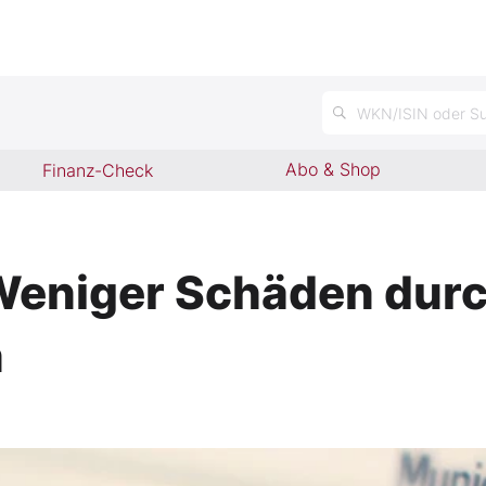
n
WKN/ISIN oder Su
Abo & Shop
Finanz-Check
Weniger Schäden dur
n