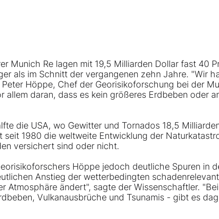
rer
Munich Re
lagen mit 19,5 Milliarden Dollar fast 40 
riger als im Schnitt der vergangenen zehn Jahre. "Wir h
te Peter Höppe, Chef der Georisikoforschung bei der M
or allem daran, dass es kein größeres Erdbeben oder a
fte die USA, wo Gewitter und Tornados 18,5 Milliarden
 seit 1980 die weltweite Entwicklung der Naturkatast
n versichert sind oder nicht.
Georisikoforschers Höppe jedoch deutliche Spuren in d
eutlichen Anstieg der wetterbedingten schadenrelevan
 der Atmosphäre ändert", sagte der Wissenschaftler. "Be
Erdbeben, Vulkanausbrüche und Tsunamis - gibt es da