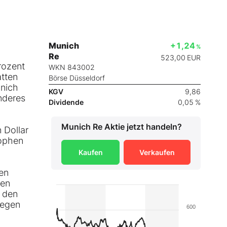
Munich
+1,24
%
Re
523,00
EUR
Prozent
WKN 843002
atten
Börse Düsseldorf
unich
KGV
9,86
nderes
Dividende
0,05 %
Munich Re
Aktie jetzt handeln?
 Dollar
rophen
Kaufen
Verkaufen
en
ten
i den
gegen
600