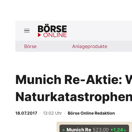
Jetzt a
ktuelle Ausgabe BÖRSE ONLINE lese
Börse
Börse
Anlageprodukte
News
Munich Re-Aktie: 
Anlageprodukte
Naturkatastrophe
Finanz-Check
Abo & Shop
18.07.2017
· 13:02 Uhr
·
Börse Online Redaktion
BO-Musterdepots
Munich Re
523,00
+1,24
%