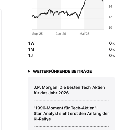
14
12
10
Sep '25
Jan '26
Mai '26
1W
0
%
1M
0
%
1J
0
%
WEITERFÜHRENDE BEITRÄGE
J.P. Morgan: Die besten Tech‑Aktien
für das Jahr 2026
"1996‑Moment für Tech‑Aktien":
Star‑Analyst sieht erst den Anfang der
KI‑Rallye