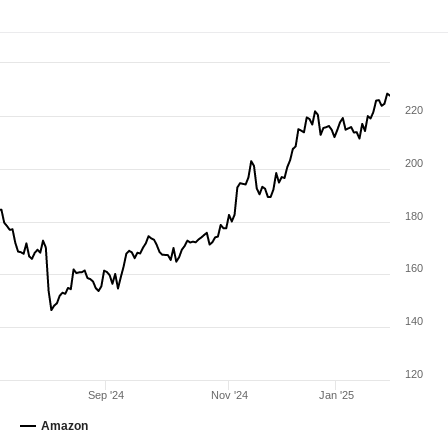
220
200
180
160
140
120
Sep '24
Nov '24
Jan '25
Amazon