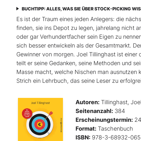
BUCHTIPP: ALLES, WAS SIE ÜBER STOCK-PICKING WI
Es ist der Traum eines jeden Anlegers: die näc
finden, sie ins Depot zu legen, jahrelang nich
oder gar Verhundertfacher sein Eigen zu nennen
sich besser entwickeln als der Gesamtmarkt. De
Gewinner von morgen. Joel Tillinghast ist einer
teilt er seine Gedanken, seine Methoden und sei
Masse macht, welche Nischen man ausnutzen ka
Strich ein Lehrbuch, das seine Leser zu erfolg
Autoren:
Tillinghast, Joe
Seitenanzahl:
384
Erscheinungstermin:
24
Format:
Taschenbuch
ISBN:
978-3-68932-065