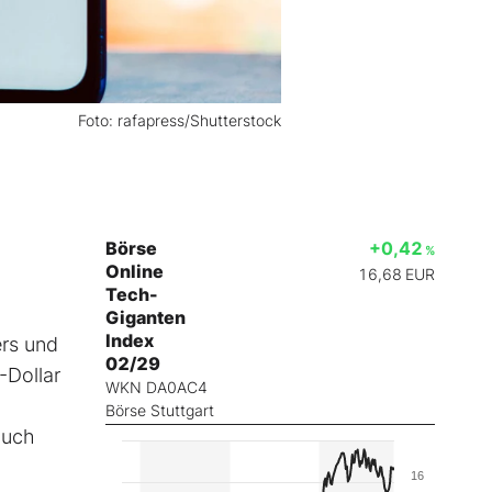
Foto: rafapress/Shutterstock
Börse
+0,42
%
Online
16,68
EUR
Tech-
Giganten
Index
ers und
02/29
-Dollar
WKN DA0AC4
Börse Stuttgart
auch
16