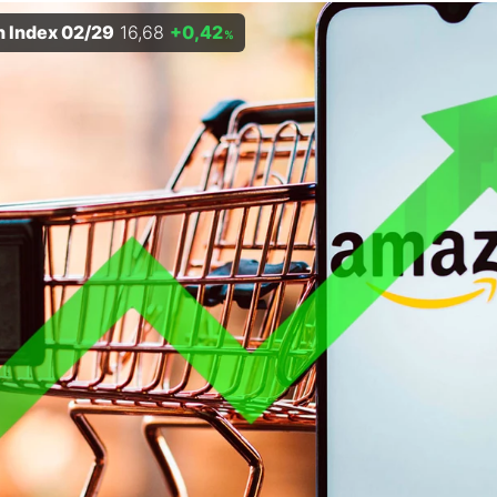
n Index 02/29
16,68
+0,42
%