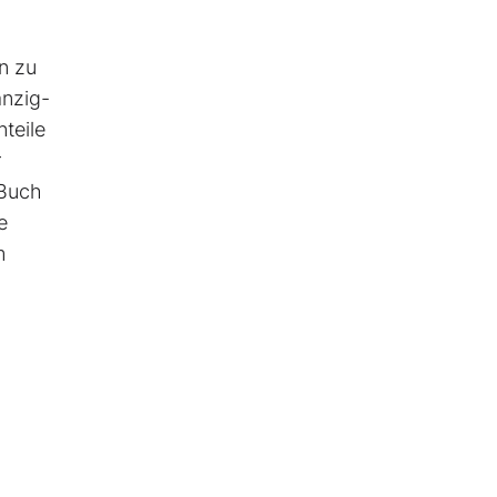
n zu
anzig-
teile
r
 Buch
e
m