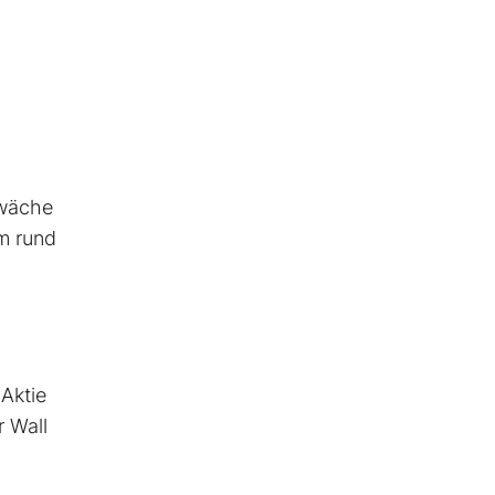
hwäche
um rund
.
Aktie
 Wall