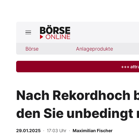
Jetzt a
ktuelle Ausgabe BÖRSE ONLINE lese
Börse
Börse
Anlageprodukte
News
+++ attr
Anlageprodukte
Nach Rekordhoch b
Finanz-Check
den Sie unbedingt 
Abo & Shop
BO-Musterdepots
29.01.2025
· 17:03 Uhr
·
Maximilian Fischer