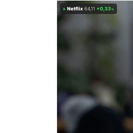
Experten
Netflix
64,11
+0,33
%
Mein B:O
Mein Konto
Folgen Sie uns
Kontakt