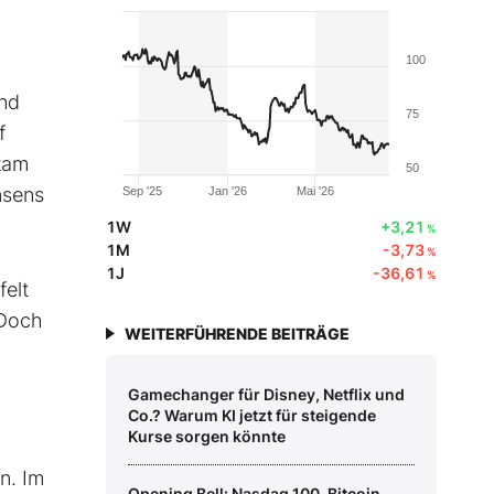
100
nd
75
f
 kam
50
nsens
Sep '25
Jan '26
Mai '26
1W
+3,21
%
1M
-3,73
%
1J
-36,61
%
felt
 Doch
WEITERFÜHRENDE BEITRÄGE
Gamechanger für Disney, Netflix und
Co.? Warum KI jetzt für steigende
Kurse sorgen könnte
n. Im
Opening Bell: Nasdaq 100, Bitcoin,