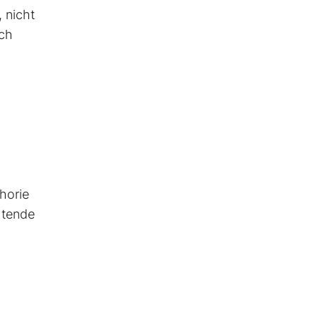
 nicht
och
horie
chtende