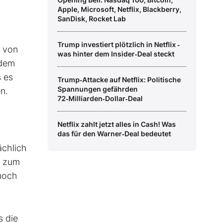
Apple, Microsoft, Netflix, Blackberry,
SanDisk, Rocket Lab
Trump investiert plötzlich in Netflix ‑
 von
was hinter dem Insider‑Deal steckt
 dem
s es
Trump‑Attacke auf Netflix: Politische
Spannungen gefährden
n.
72‑Milliarden‑Dollar‑Deal
Netflix zahlt jetzt alles in Cash! Was
das für den Warner‑Deal bedeutet
ächlich
s zum
 noch
s die