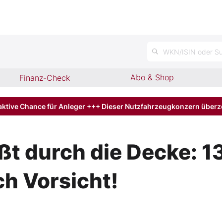
n
WKN/ISIN oder Su
Abo & Shop
Finanz-Check
aktive Chance für Anleger +++ Dieser Nutzfahrzeugkonzern über
eßt durch die Decke: 1
ch Vorsicht!