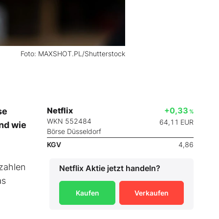
Foto: MAXSHOT.PL/Shutterstock
Netflix
+0,33
se
%
WKN 552484
64,11
EUR
Und wie
Börse Düsseldorf
KGV
4,86
zahlen
Netflix
Aktie jetzt handeln?
as
Kaufen
Verkaufen