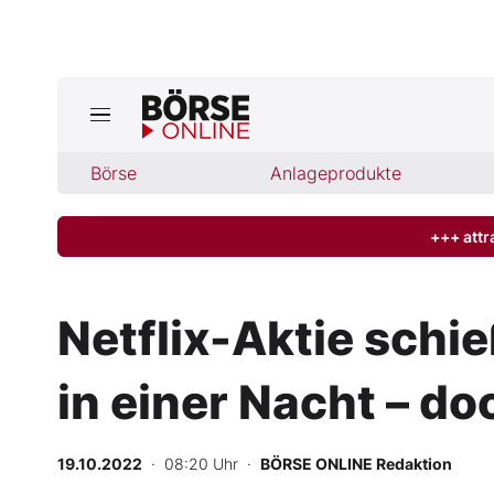
Jetzt a
ktuelle Ausgabe BÖRSE ONLINE lese
Börse
Börse
Anlageprodukte
News
+++ attr
Anlageprodukte
Netflix-Aktie schi
Finanz-Check
in einer Nacht – do
Abo & Shop
BO-Musterdepots
19.10.2022
· 08:20 Uhr
·
BÖRSE ONLINE Redaktion