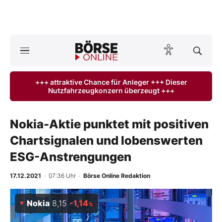
A
ktuelle Ausgabe BÖRSE ONLINE lesen
Börse
+++ attraktive Chance für Anleger +++ Dieser
Nutzfahrzeugkonzern überzeugt +++
News
Anlageprodukte
Nokia-Aktie punktet mit positiven
Chartsignalen und lobenswerten
Finanz-Check
ESG-Anstrengungen
Abo & Shop
17.12.2021
· 07:36 Uhr
·
Börse Online Redaktion
BO-Musterdepots
Nokia
8,15
-1,14
%
Experten