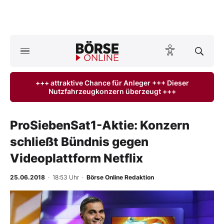
Börse
News
+++ attraktive Chance für Anleger +++ Dieser
Nutzfahrzeugkonzern überzeugt +++
Anlageprodukte
Finanz-Check
ProSiebenSat1-Aktie: Konzern
schließt Bündnis gegen
Abo & Shop
Videoplattform Netflix
BO-Musterdepots
25.06.2018
· 18:53 Uhr
·
Börse Online Redaktion
Experten
-
%
Mein B:O