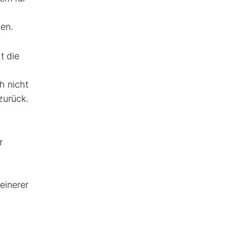
en.
t die
h nicht
zurück.
r
einerer