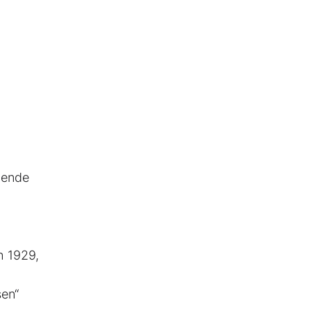
gende
h 1929,
sen“