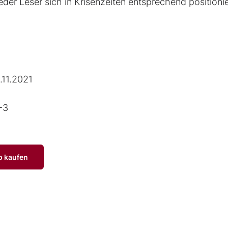
der Leser sich in Krisenzeiten entsprechend positioni
.11.2021
-3
p kaufen