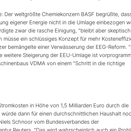
ie: Der weltgrößte Chemiekonzern BASF begrüßte, das
gung eigener Energie nicht in die Umlage einbezogen 
digte zwar die rasche Einigung, "bleibt aber skeptisch
h müsse ein schlüssiges Konzept für mehr Kosteneffiz
tzer bemängelte einer Verwässerung der EEG-Reform. "
e weitere Steigerung der EEU-Umlage ist vorprogrammi
chinenbaus VDMA von einem "Schritt in die richtige
tromkosten in Höhe von 1,5 Milliarden Euro durch die
würde dann für einen durchschnittlichen Haushalt no
e Niels Schnoor vom Bundesverbandes der
tur Reuters. "Das wird wahrscheinlich auch ein Probl