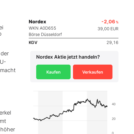
Nordex
-2,06
%
ei
WKN A0D655
39,00
EUR
b
Börse Düsseldorf
KGV
29,16
 der
Nordex
Aktie jetzt handeln?
EU-
emacht
Kaufen
Verkaufen
40
erkel
20
amt
 höher
0