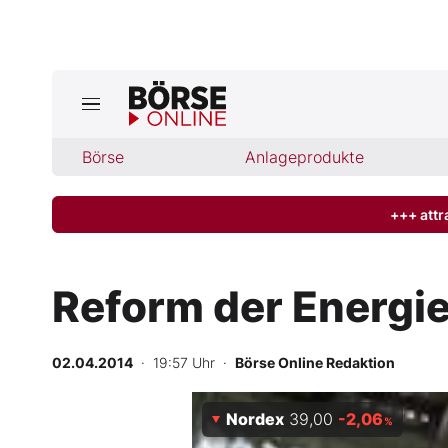
Jetzt a
ktuelle Ausgabe BÖRSE ONLINE lese
Börse
Börse
Anlageprodukte
News
+++ attr
Anlageprodukte
Reform der Energi
Finanz-Check
02.04.2014
· 19:57 Uhr
·
Börse Online Redaktion
Abo & Shop
Nordex
39,00
-2,06
BO-Musterdepots
%