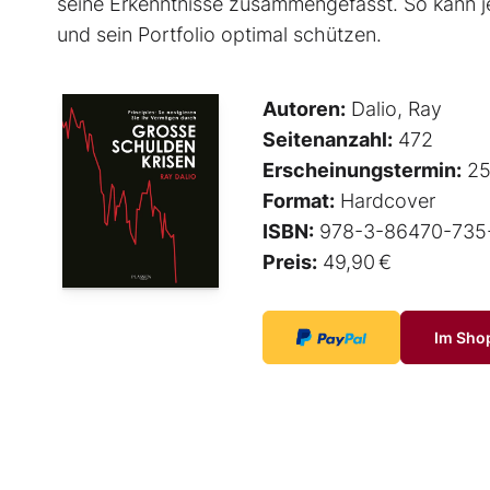
seine Erkenntnisse zusammengefasst. So kann je
und sein Portfolio optimal schützen.
Autoren:
Dalio, Ray
Seitenanzahl:
472
Erscheinungstermin:
25
Format:
Hardcover
ISBN:
978-3-86470-735
Preis:
49,90 €
Im Sho