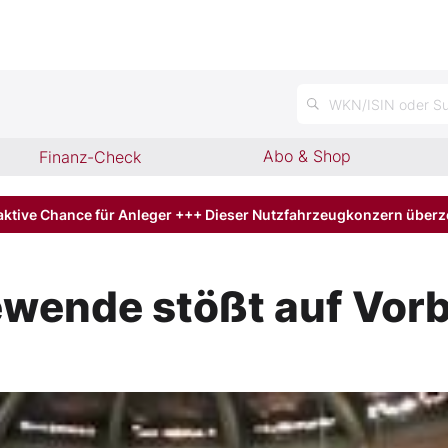
n
WKN/ISIN oder Su
Abo & Shop
Finanz-Check
aktive Chance für Anleger +++ Dieser Nutzfahrzeugkonzern über
ewende stößt auf Vor