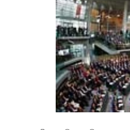
Experten
Mein B:O
Mein Konto
Folgen Sie uns
Kontakt