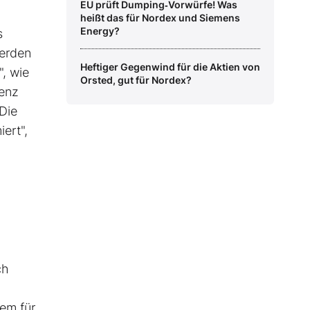
EU prüft Dumping‑Vorwürfe! Was
heißt das für Nordex und Siemens
Energy?
s
werden
Heftiger Gegenwind für die Aktien von
", wie
Orsted, gut für Nordex?
ienz
Die
ert",
ch
em für