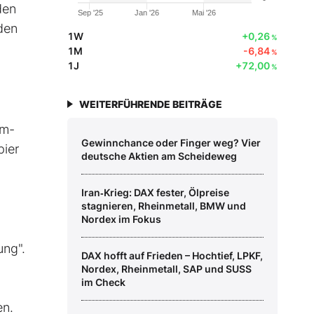
den
Sep '25
Jan '26
Mai '26
den
1W
+0,26
%
1M
-6,84
%
1J
+72,00
%
WEITERFÜHRENDE BEITRÄGE
om-
Gewinnchance oder Finger weg? Vier
pier
deutsche Aktien am Scheideweg
Iran‑Krieg: DAX fester, Ölpreise
stagnieren, Rheinmetall, BMW und
Nordex im Fokus
ung".
DAX hofft auf Frieden – Hochtief, LPKF,
Nordex, Rheinmetall, SAP und SUSS
im Check
en.