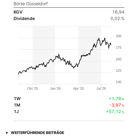
Börse Düsseldorf
KGV
16,94
Dividende
0,02 %
200
175
150
125
100
Okt '25
Jan '26
Apr '26
Jul '26
1W
+1,78
%
1M
-3,97
%
1J
+57,12
%
WEITERFÜHRENDE BEITRÄGE