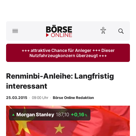
A
ktuelle Ausgabe BÖRSE ONLINE lesen
Börse
+++ attraktive Chance für Anleger +++ Dieser
Nutzfahrzeugkonzern überzeugt +++
News
Anlageprodukte
Renminbi-Anleihe: Langfristig
interessant
Finanz-Check
25.03.2015
· 09:00 Uhr
·
Börse Online Redaktion
Abo & Shop
Morgan Stanley
187,10
+0,16
%
BO-Musterdepots
Experten