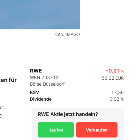
Foto: IMAGO
RWE
-0,21
%
WKN 703712
56,32
EUR
ten für
Börse Düsseldorf
KGV
17,36
Dividende
0,02 %
en,
RWE
Aktie jetzt handeln?
e
Kaufen
Verkaufen