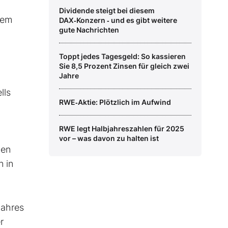
Dividende steigt bei diesem
dem
DAX‑Konzern ‑ und es gibt weitere
gute Nachrichten
Toppt jedes Tagesgeld: So kassieren
Sie 8,5 Prozent Zinsen für gleich zwei
Jahre
lls
RWE‑Aktie: Plötzlich im Aufwind
RWE legt Halbjahreszahlen für 2025
vor – was davon zu halten ist
den
n in
jahres
r