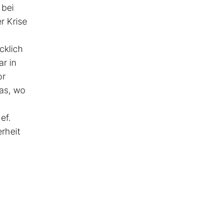
 bei
r Krise
cklich
r in
or
was, wo
ef.
rheit