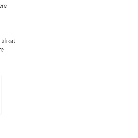
ere
tifikat
re