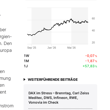
r
60
ber
40
rgien-
n. Den
20
Sep '25
Jan '26
Mai '26
Europa
1W
-0,07
%
1M
-1,87
%
1J
+57,83
%
den
romung
WEITERFÜHRENDE BEITRÄGE
sen
zent
DAX im Stress – Brenntag, Carl Zeiss
Meditec, DWS, Infineon, RWE,
Vonovia im Check
enstrom