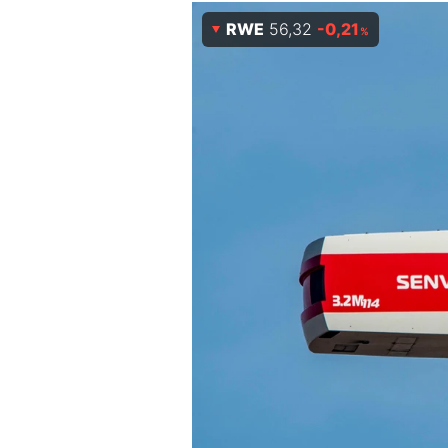
RWE
56,32
-0,21
Mein B:O
%
Mein Konto
Folgen Sie uns
Kontakt