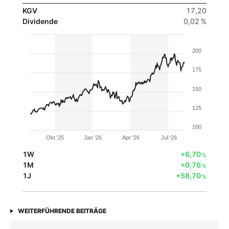
KGV
17,20
Dividende
0,02 %
200
175
150
125
100
Okt '25
Jan '26
Apr '26
Jul '26
1W
+6,70
%
1M
+0,76
%
1J
+58,70
%
WEITERFÜHRENDE BEITRÄGE