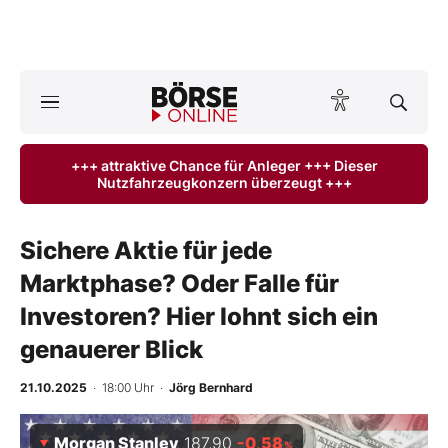
A
ktuelle Ausgabe BÖRSE ONLINE lesen
Börse
+++ attraktive Chance für Anleger +++ Dieser
Nutzfahrzeugkonzern überzeugt +++
News
Anlageprodukte
Sichere Aktie für jede
Marktphase? Oder Falle für
Finanz-Check
Investoren? Hier lohnt sich ein
Abo & Shop
genauerer Blick
BO-Musterdepots
21.10.2025
· 18:00 Uhr
·
Jörg Bernhard
Experten
Morgan Stanley
187,90
-0,58
%