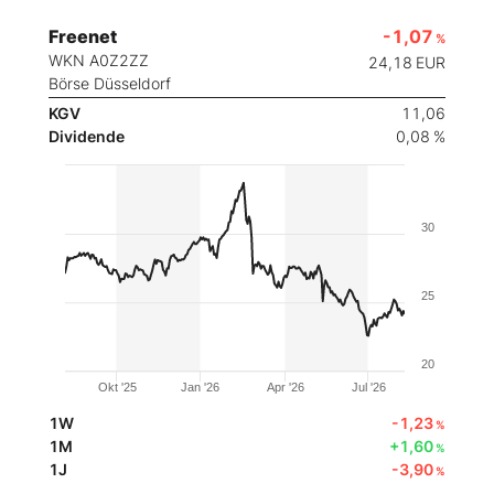
Freenet
-1,07
%
WKN A0Z2ZZ
24,18
EUR
Börse Düsseldorf
KGV
11,06
Dividende
0,08 %
30
25
20
Okt '25
Jan '26
Apr '26
Jul '26
1W
-1,23
%
1M
+1,60
%
1J
-3,90
%