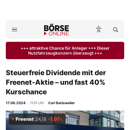
A
ktuelle Ausgabe BÖRSE ONLINE lesen
Börse
+++ attraktive Chance für Anleger +++ Dieser
Nutzfahrzeugkonzern überzeugt +++
News
Anlageprodukte
Steuerfreie Dividende mit der
Freenet-Aktie – und fast 40%
Finanz-Check
Kurschance
Abo & Shop
17.06.2024
· 11:01 Uhr
·
Carl Batisweiler
BO-Musterdepots
Freenet
24,18
-1,07
%
Experten