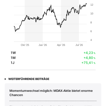
12
10
8
6
4
Okt '25
Jan '26
Apr '26
Jul '26
1W
+4,23
%
1M
+4,80
%
1J
+75,41
%
WEITERFÜHRENDE BEITRÄGE
Momentumwechsel möglich: MDAX‑Aktie bietet enorme
Chancen