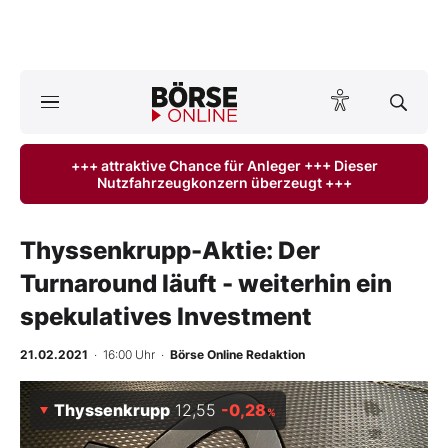
A
ktuelle Ausgabe BÖRSE ONLINE lesen
Börse
+++ attraktive Chance für Anleger +++ Dieser
Nutzfahrzeugkonzern überzeugt +++
News
Anlageprodukte
Thyssenkrupp-Aktie: Der
Turnaround läuft - weiterhin ein
Finanz-Check
spekulatives Investment
Abo & Shop
21.02.2021
· 16:00 Uhr
·
Börse Online Redaktion
BO-Musterdepots
Thyssenkrupp
12,55
-0,28
%
Experten