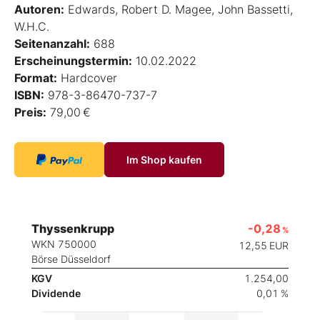
Autoren:
Edwards, Robert D. Magee, John Bassetti,
W.H.C.
Seitenanzahl:
688
Erscheinungstermin:
10.02.2022
Format:
Hardcover
ISBN:
978-3-86470-737-7
Preis:
79,00 €
Im Shop kaufen
Thyssenkrupp
-0,28
%
WKN 750000
12,55
EUR
Börse Düsseldorf
KGV
1.254,00
Dividende
0,01 %