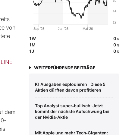
16
14
eits
12
Lee von
Sep '25
Jan '26
Mai '26
tete
1W
0
%
1M
0
%
1J
0
%
NLINE
WEITERFÜHRENDE BEITRÄGE
KI‑Ausgaben explodieren ‑ Diese 5
Aktien dürften davon profitieren
Top Analyst super‑bullisch: Jetzt
uf dem
kommt der nächste Aufschwung bei
der Nvidia‑Aktie
00-
is
Mit Apple und mehr Tech‑Giganten: