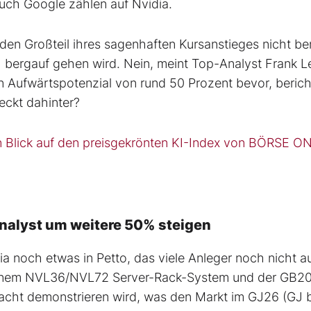
ch Google zählen auf Nvidia.
 den Großteil ihres sagenhaften Kursanstieges nicht ber
ch bergauf gehen wird. Nein, meint Top-Analyst Frank 
n Aufwärtspotenzial von rund 50 Prozent bevor, berich
teckt dahinter?
n Blick auf den preisgekrönten KI-Index von BÖRSE O
Analyst um weitere 50% steigen
a noch etwas in Petto, das viele Anleger noch nicht a
 seinem NVL36/NVL72 Server-Rack-System und der GB2
macht demonstrieren wird, was den Markt im GJ26 (GJ b