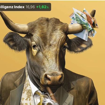
elligenz Index
16,96
+1,62
%