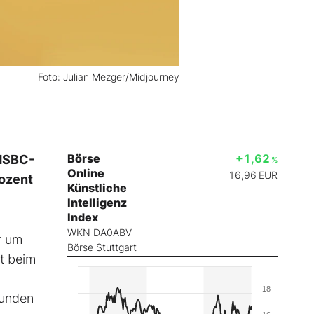
Foto: Julian Mezger/Midjourney
Börse
+1,62
 HSBC-
%
Online
16,96
EUR
rozent
Künstliche
Intelligenz
Index
WKN DA0ABV
r um
Börse Stuttgart
ht beim
18
Kunden