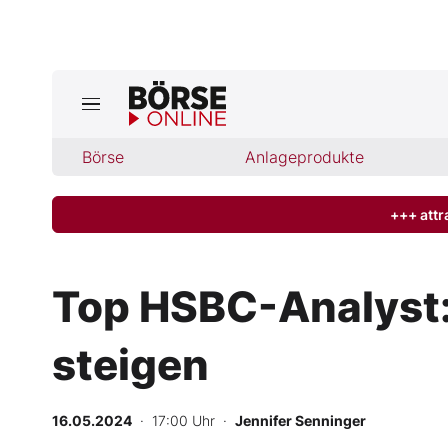
Börse
Börse
Anlageprodukte
News
Anlageprodukte
+++ attr
Finanz-Check
Top HSBC-Analyst:
Abo & Shop
steigen
BO-Musterdepots
16.05.2024
· 17:00 Uhr
·
Jennifer Senninger
Experten