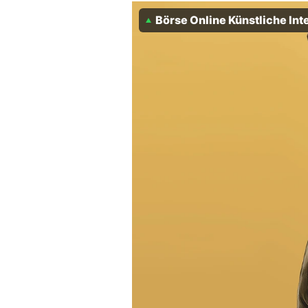
Börse Online Künstliche Int
Mein B:O
Mein Konto
Folgen Sie uns
Kontakt