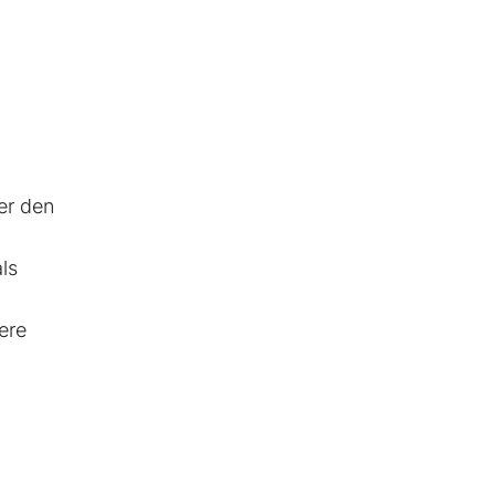
er den
ls
ere