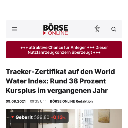
A
ktuelle Ausgabe BÖRSE ONLINE lesen
Börse
+++ attraktive Chance für Anleger +++ Dieser
Nutzfahrzeugkonzern überzeugt +++
News
Anlageprodukte
Tracker-Zertifikat auf den World
Water Index: Rund 38 Prozent
Finanz-Check
Kursplus im vergangenen Jahr
Abo & Shop
09.08.2021
· 09:35 Uhr
·
BÖRSE ONLINE Redaktion
BO-Musterdepots
Geberit
599,80
-0,13
%
Experten