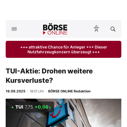
Börse
News
+++ attraktive Chance für Anleger +++ Dieser
Nutzfahrzeugkonzern überzeugt +++
Anlageprodukte
Finanz-Check
TUI-Aktie: Drohen weitere
Kursverluste?
Abo & Shop
19.09.2025
· 18:01 Uhr
·
BÖRSE ONLINE Redaktion
BO-Musterdepots
TUI
7,75
+0,08
%
Experten
Mein B:O