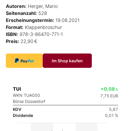
Autoren:
Herger, Mario
Seitenanzahl:
528
Erscheinungstermin:
19.08.2021
Format:
Klappenbroschur
ISBN:
978-3-86470-771-1
Preis:
22,90 €
Im Shop kaufen
TUI
+0,08
%
WKN TUAG50
7,75
EUR
Börse Düsseldorf
KGV
5,67
Dividende
0,01 %