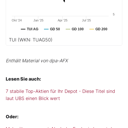
5
Okt '24
Jan '25
Apr '25
Jul '25
TUI AG
GD 50
GD 100
GD 200
TUI
(WKN: TUAG50)
Enthält Material von dpa-AFX
Lesen Sie auch:
7 stabile Top-Aktien für Ihr Depot - Diese Titel sind
laut UBS einen Blick wert
Oder: