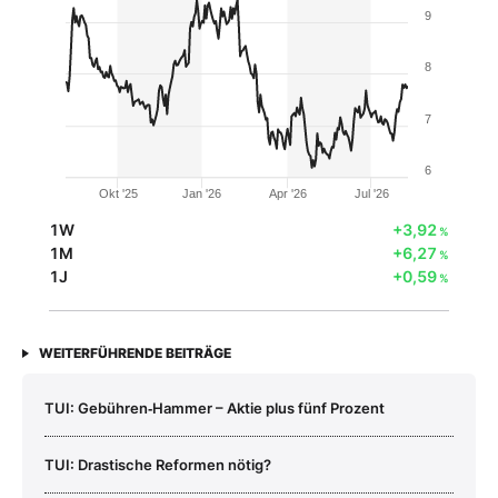
9
8
7
6
Okt '25
Jan '26
Apr '26
Jul '26
1W
+3,92
%
1M
+6,27
%
1J
+0,59
%
WEITERFÜHRENDE BEITRÄGE
TUI: Gebühren‑Hammer – Aktie plus fünf Prozent
TUI: Drastische Reformen nötig?