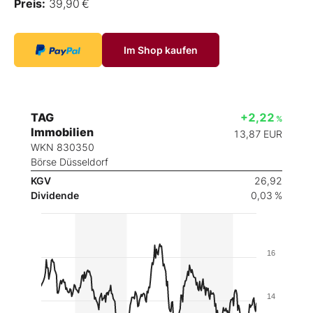
Preis:
39,90 €
Im Shop kaufen
TAG
+2,22
%
Immobilien
13,87
EUR
WKN 830350
Börse Düsseldorf
KGV
26,92
Dividende
0,03 %
16
14