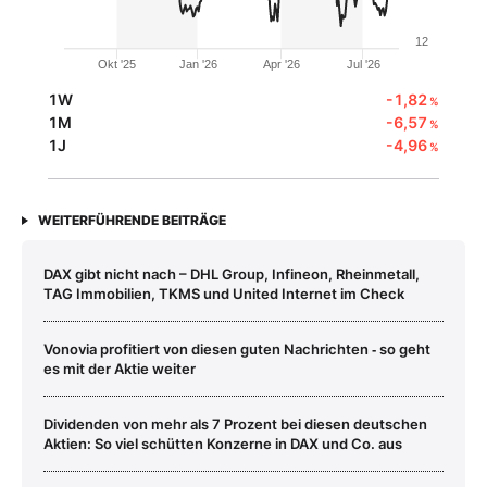
12
Okt '25
Jan '26
Apr '26
Jul '26
1W
-1,82
%
1M
-6,57
%
1J
-4,96
%
WEITERFÜHRENDE BEITRÄGE
DAX gibt nicht nach – DHL Group, Infineon, Rheinmetall,
TAG Immobilien, TKMS und United Internet im Check
Vonovia profitiert von diesen guten Nachrichten ‑ so geht
es mit der Aktie weiter
Dividenden von mehr als 7 Prozent bei diesen deutschen
Aktien: So viel schütten Konzerne in DAX und Co. aus