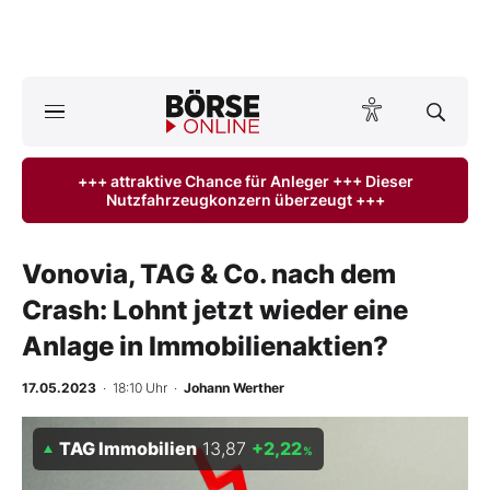
Börse
News
+++ attraktive Chance für Anleger +++ Dieser
Nutzfahrzeugkonzern überzeugt +++
Anlageprodukte
Finanz-Check
Vonovia, TAG & Co. nach dem
Crash: Lohnt jetzt wieder eine
Abo & Shop
Anlage in Immobilienaktien?
BO-Musterdepots
17.05.2023
· 18:10 Uhr
·
Johann Werther
Experten
TAG Immobilien
13,87
+2,22
%
Mein B:O