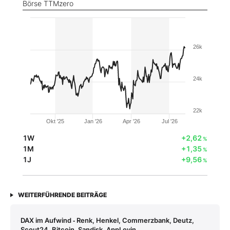
Börse TTMzero
26k
24k
22k
Okt '25
Jan '26
Apr '26
Jul '26
1W
+2,62
%
1M
+1,35
%
1J
+9,56
%
WEITERFÜHRENDE BEITRÄGE
DAX im Aufwind ‑ Renk, Henkel, Commerzbank, Deutz,
Scout24, Bitcoin, Sandisk, AppLovin