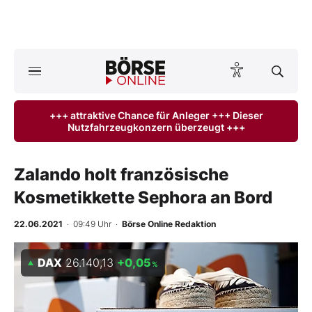
A
ktuelle Ausgabe BÖRSE ONLINE lesen
Börse
+++ attraktive Chance für Anleger +++ Dieser
Nutzfahrzeugkonzern überzeugt +++
News
Anlageprodukte
Zalando holt französische
Kosmetikkette Sephora an Bord
Finanz-Check
22.06.2021
· 09:49 Uhr
·
Börse Online Redaktion
Abo & Shop
DAX
26.140,13
+0,05
%
BO-Musterdepots
Experten