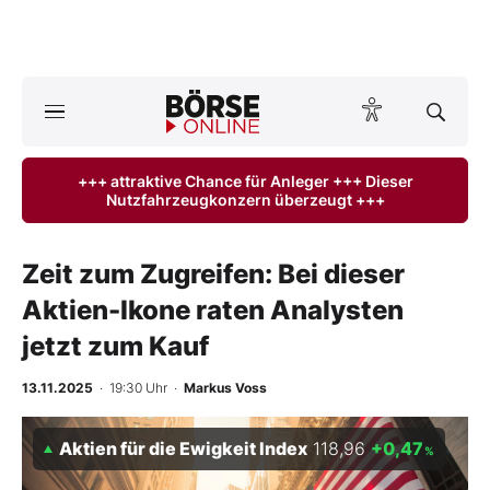
Börse
News
+++ attraktive Chance für Anleger +++ Dieser
Nutzfahrzeugkonzern überzeugt +++
Anlageprodukte
Finanz-Check
Zeit zum Zugreifen: Bei dieser
Aktien-Ikone raten Analysten
Abo & Shop
jetzt zum Kauf
BO-Musterdepots
13.11.2025
· 19:30 Uhr
·
Markus Voss
Experten
Aktien für die Ewigkeit Index
118,96
+0,47
%
Mein B:O