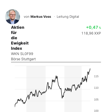
von
Markus Voss
· Leitung Digital
Aktien
+0,47
%
für
118,96
XXP
die
Ewigkeit
Index
WKN SL0F99
Börse Stuttgart
115
110
105
100