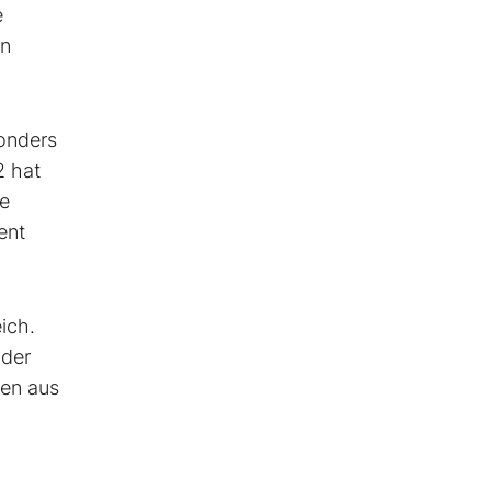
e
en
sonders
2 hat
ne
ent
ich.
 der
ien aus
­