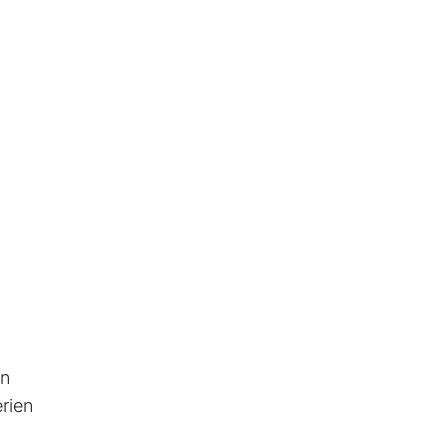
en
rien