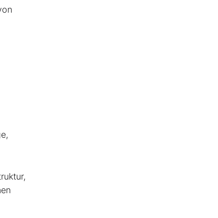
 von
e,
ruktur,
nen