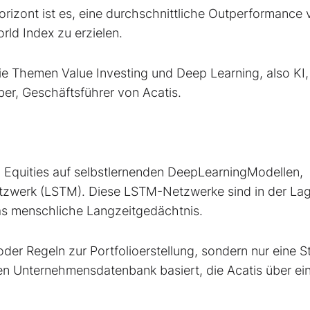
horizont ist es, eine durchschnittliche Outperformance
rld Index zu erzielen.
ie Themen Value Investing und Deep Learning, also KI,
ber, Ge­schäftsführer von Acatis.
 Equities auf selbstlernenden Deep­Learning­Modellen,
tz­werk (LSTM). Diese LSTM-Netzwerke sind in der Lag
das menschliche Langzeitgedächtnis.
er Regeln zur Portfolioerstellung, sondern nur eine St
n Unternehmensdatenbank basiert, die Acatis über ei