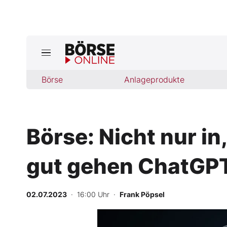
Jetzt a
ktuelle Ausgabe BÖRSE ONLINE lese
Börse
Börse
Anlageprodukte
News
Börse: Nicht nur in
Anlageprodukte
gut gehen ChatGPT
Finanz-Check
Abo & Shop
02.07.2023
· 16:00 Uhr
·
Frank Pöpsel
BO-Musterdepots