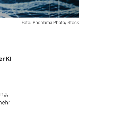
Foto: PhonlamaiPhoto/iStock
er KI
ung,
mehr