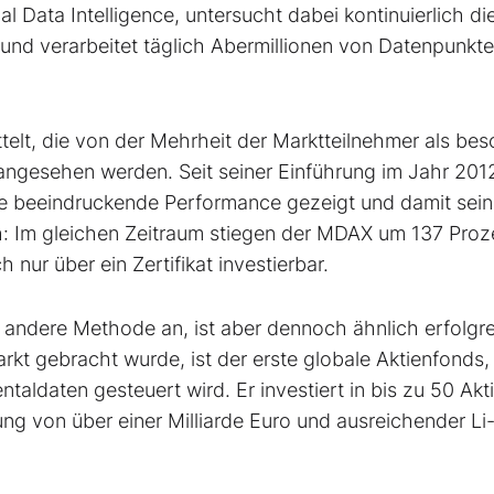
l Data Intelligence, untersucht dabei kontinuier­lich di
 und verarbeitet täglich Abermillionen von Datenpunkt
telt, die von der Mehrheit der Marktteilnehmer als be
ng angesehen werden. Seit seiner Einführung im Jahr 201
ine beeindruckende Performance gezeigt und damit sei
h: Im gleichen Zeitraum stiegen der MDAX um 137 Proz
nur über ein Zertifi­kat investierbar.
 andere Methode an, ist aber dennoch ähnlich erfolgre
kt gebracht wurde, ist der erste globale Ak­tienfonds,
aldaten ge­steuert wird. Er investiert in bis zu 50 Akt
rung von über einer Milliarde Euro und ausreichender Li