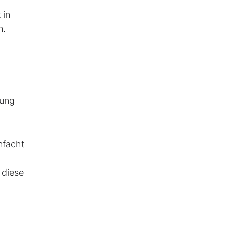
 in
n.
rung
nfacht
 diese