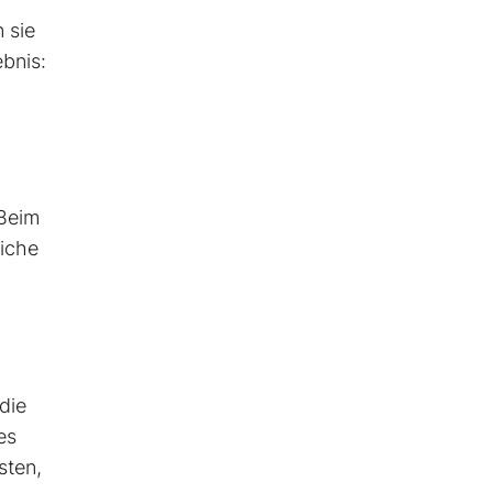
 sie
bnis:
 Beim
liche
die
es
sten,