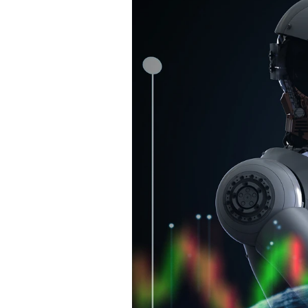
Experten
Mein B:O
Mein Konto
Folgen Sie uns
Kontakt