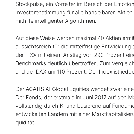
Stockpulse, ein Vorreiter im Bereich der Emotiona
Investorenstimmung für alle han­delbaren Aktien
mithilfe intelligenter Algorithmen.
Auf diese Weise werden maximal 40 Aktien ermit
aussichtsreich für die mittel­fristige Entwicklu
der TIXX mit einem Anstieg von 290 Pro­zent e
Benchmarks deutlich übertroffen. Zum Vergleic
und der DAX um 110 Prozent. Der Index ist jedoch 
Der ACATIS AI Global Equities wendet zwar eine
Der Fonds, der erstmals im Juni 2017 auf den Mar
vollständig durch KI und basierend auf Fundament
entwickelten Ländern mit ei­ner Marktkapitalisie
quidität.