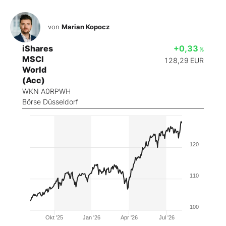
von
Marian Kopocz
iShares
+0,33
%
MSCI
128,29
EUR
World
(Acc)
WKN A0RPWH
Börse Düsseldorf
120
110
100
Okt '25
Jan '26
Apr '26
Jul '26