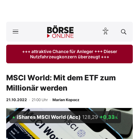
A
ktuelle Ausgabe BÖRSE ONLINE lesen
Börse
+++ attraktive Chance für Anleger +++ Dieser
Nutzfahrzeugkonzern überzeugt +++
News
Anlageprodukte
MSCI World: Mit dem ETF zum
Millionär werden
Finanz-Check
21.10.2022
· 21:00 Uhr
·
Marian Kopocz
Abo & Shop
iShares MSCI World (Acc)
128,29
+0,33
%
BO-Musterdepots
Experten