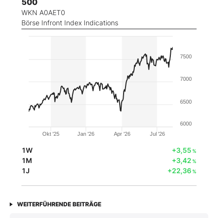
500
WKN A0AET0
Börse Infront Index Indications
7500
7000
6500
6000
Okt '25
Jan '26
Apr '26
Jul '26
1W
+3,55
%
1M
+3,42
%
1J
+22,36
%
WEITERFÜHRENDE BEITRÄGE