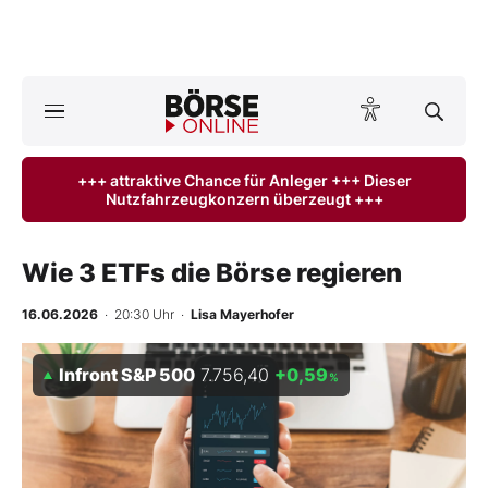
A
ktuelle Ausgabe BÖRSE ONLINE lesen
Börse
+++ attraktive Chance für Anleger +++ Dieser
Nutzfahrzeugkonzern überzeugt +++
News
Anlageprodukte
Wie 3 ETFs die Börse regieren
Finanz-Check
16.06.2026
· 20:30 Uhr
·
Lisa Mayerhofer
Abo & Shop
Infront S&P 500
7.756,40
+0,59
%
BO-Musterdepots
Experten