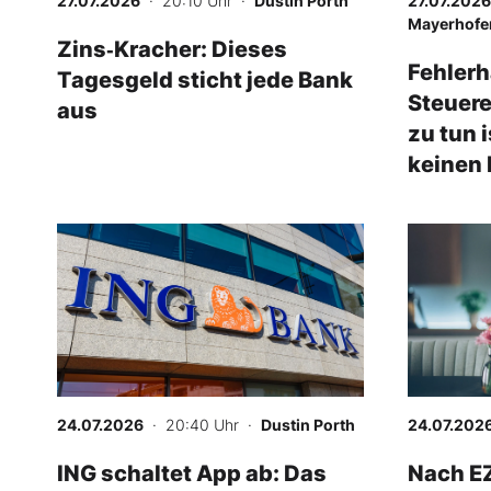
27.07.2026
· 20:10 Uhr
·
Dustin Porth
27.07.2026
Mayerhofe
Zins‑Kracher: Dieses
Fehlerh
Tagesgeld sticht jede Bank
Steuere
aus
zu tun 
keinen 
sollten
24.07.2026
· 20:40 Uhr
·
Dustin Porth
24.07.202
ING schaltet App ab: Das
Nach E