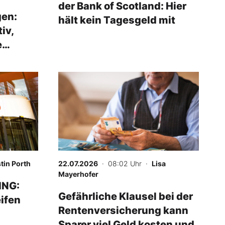
der Bank of Scotland: Hier
en:
hält kein Tagesgeld mit
iv,
e
tin Porth
22.07.2026
· 08:02 Uhr
·
Lisa
Mayerhofer
ING:
Gefährliche Klausel bei der
eifen
Rentenversicherung kann
Sparer viel Geld kosten und