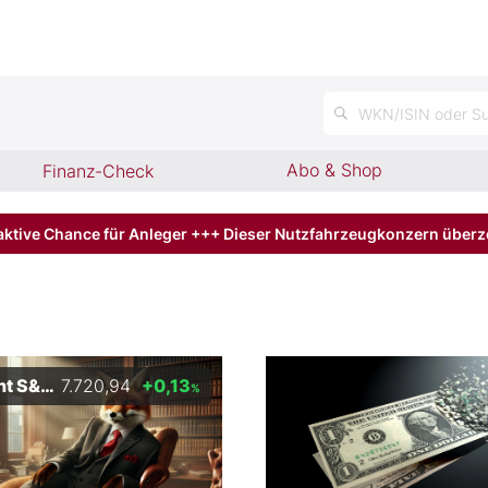
n
WKN/ISIN oder Su
Abo & Shop
Finanz-Check
aktive Chance für Anleger +++ Dieser Nutzfahrzeugkonzern über
 S&P 500
7.720,94
+0,13
%