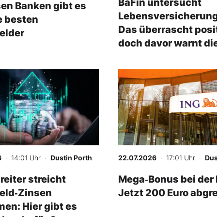
BaFin untersucht
sen Banken gibt es
Lebensversicherung
ie besten
Das überrascht posit
elder
doch davor warnt di
Behörde
6
· 14:01 Uhr
·
Dustin Porth
22.07.2026
· 17:01 Uhr
·
Dus
reiter streicht
Mega‑Bonus bei der 
eld‑Zinsen
Jetzt 200 Euro abgr
n: Hier gibt es