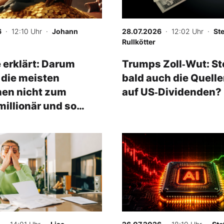
6
· 12:10 Uhr
·
Johann
28.07.2026
· 12:02 Uhr
·
St
Rullkötter
 erklärt: Darum
Trumps Zoll‑Wut: St
die meisten
bald auch die Quell
en nicht zum
auf US‑Dividenden?
illionär und so
n Sie es