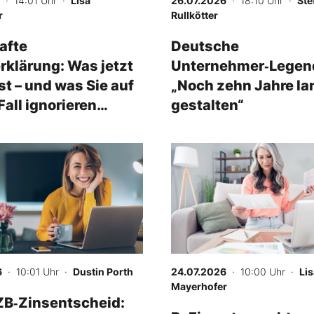
· 14:01 Uhr
·
Lisa
26.07.2026
· 18:10 Uhr
·
Ste
r
Rullkötter
afte
Deutsche
rklärung: Was jetzt
Unternehmer‑Legen
ist – und was Sie auf
„Noch zehn Jahre la
Fall ignorieren
gestalten“
6
· 10:01 Uhr
·
Dustin Porth
24.07.2026
· 10:00 Uhr
·
Lis
Mayerhofer
ZB‑Zinsentscheid: