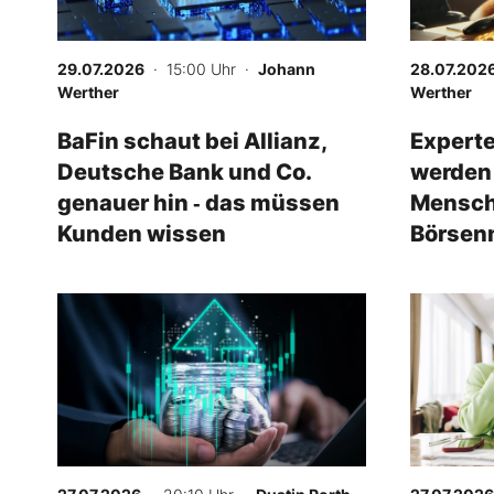
Experten
29.07.2026
· 15:00 Uhr
·
Johann
28.07.202
Mein B:O
Werther
Werther
BaFin schaut bei Allianz,
Experte
Deutsche Bank und Co.
werden 
Mein Konto
genauer hin ‑ das müssen
Mensch
Kunden wissen
Börsenm
Folgen Sie uns
schaffe
Kontakt