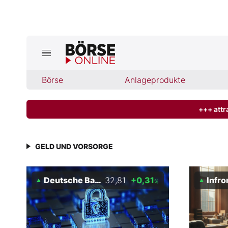
Jetzt a
ktuelle Ausgabe BÖRSE ONLINE lese
Börse
Börse
Anlageprodukte
News
+++ attr
Anlageprodukte
GELD UND VORSORGE
Finanz-Check
Deutsche Bank
32,81
+0,31
Infront
%
Abo & Shop
BO-Musterdepots