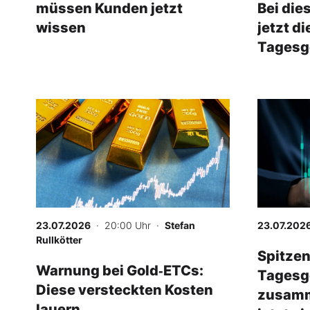
müssen Kunden jetzt
Bei die
wissen
jetzt d
Tagesg
23.07.2026
· 20:00 Uhr
·
Stefan
23.07.202
Rullkötter
Spitzen
Warnung bei Gold‑ETCs:
Tagesg
Diese versteckten Kosten
zusamme
lauern