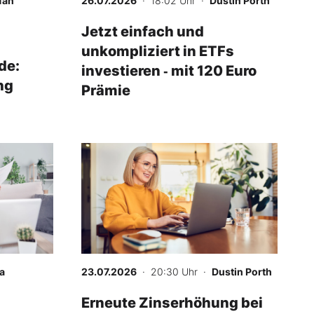
fan
26.07.2026
· 18:02 Uhr
·
Dustin Porth
Jetzt einfach und
unkompliziert in ETFs
de:
investieren ‑ mit 120 Euro
ng
Prämie
a
23.07.2026
· 20:30 Uhr
·
Dustin Porth
Erneute Zinserhöhung bei