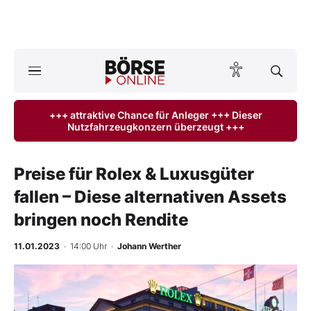
A
ktuelle Ausgabe BÖRSE ONLINE lesen
Börse
+++ attraktive Chance für Anleger +++ Dieser
Nutzfahrzeugkonzern überzeugt +++
News
Anlageprodukte
Preise für Rolex & Luxusgüter
fallen – Diese alternativen Assets
Finanz-Check
bringen noch Rendite
Abo & Shop
11.01.2023
· 14:00 Uhr
·
Johann Werther
BO-Musterdepots
-
%
Experten