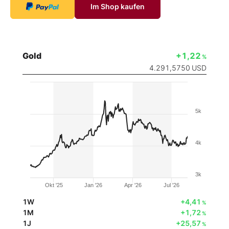
Im Shop kaufen
Gold
+1,22
%
4.291,5750
USD
5k
4k
3k
Okt '25
Jan '26
Apr '26
Jul '26
1W
+4,41
%
1M
+1,72
%
1J
+25,57
%