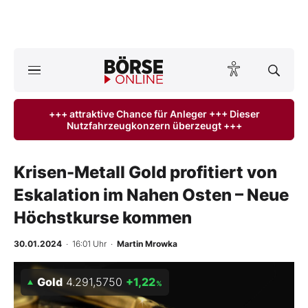
A
ktuelle Ausgabe BÖRSE ONLINE lesen
Börse
+++ attraktive Chance für Anleger +++ Dieser
Nutzfahrzeugkonzern überzeugt +++
News
Anlageprodukte
Krisen-Metall Gold profitiert von
Eskalation im Nahen Osten – Neue
Finanz-Check
Höchstkurse kommen
Abo & Shop
30.01.2024
· 16:01 Uhr
·
Martin Mrowka
BO-Musterdepots
Gold
4.291,5750
+1,22
%
Experten