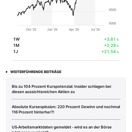
6500
6000
Okt '25
Jan '26
Apr '26
Jul '26
1W
+3,61
%
1M
+2,28
%
1J
+21,54
%
WEITERFÜHRENDE BEITRÄGE
Bis zu 104 Prozent Kurspotenzial: Insider schlagen bei
diesen aussichtsreichen Aktien zu
Absolute Kursexplosion: 220 Prozent Gewinn und nochmal
116 Prozent hinterher?!
US‑Arbeitsmarktdaten gemeldet ‑ wird es an der Börse