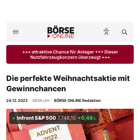
Börse
News
+++ attraktive Chance für Anleger +++ Dieser
Nutzfahrzeugkonzern überzeugt +++
Anlageprodukte
Finanz-Check
Die perfekte Weihnachtsaktie mit
Gewinnchancen
Abo & Shop
24.12.2022
· 09:00 Uhr
·
BÖRSE ONLINE Redaktion
BO-Musterdepots
Infront S&P 500
7.748,10
+0,48
%
Experten
Mein B:O