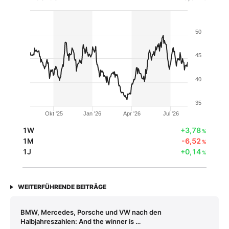
50
45
40
35
Okt '25
Jan '26
Apr '26
Jul '26
1W
+3,78
%
1M
-6,52
%
1J
+0,14
%
WEITERFÜHRENDE BEITRÄGE
BMW, Mercedes, Porsche und VW nach den
Halbjahreszahlen: And the winner is …