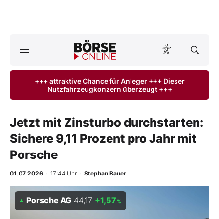
A
ktuelle Ausgabe BÖRSE ONLINE lesen
Börse
+++ attraktive Chance für Anleger +++ Dieser
Nutzfahrzeugkonzern überzeugt +++
News
Anlageprodukte
Jetzt mit Zinsturbo durchstarten:
Sichere 9,11 Prozent pro Jahr mit
Finanz-Check
Porsche
Abo & Shop
01.07.2026
· 17:44 Uhr
·
Stephan Bauer
BO-Musterdepots
Porsche AG
44,17
+1,57
%
Experten