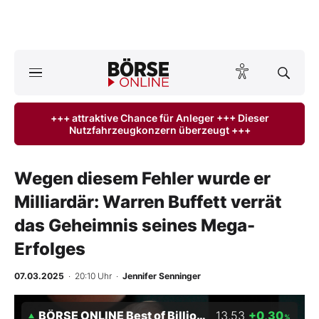
Börse
News
+++ attraktive Chance für Anleger +++ Dieser
Nutzfahrzeugkonzern überzeugt +++
Anlageprodukte
Finanz-Check
Wegen diesem Fehler wurde er
Milliardär: Warren Buffett verrät
Abo & Shop
das Geheimnis seines Mega-
BO-Musterdepots
Erfolges
Experten
07.03.2025
· 20:10 Uhr
·
Jennifer Senninger
Mein B:O
BÖRSE ONLINE Best of Billionaires Index NTR 05/29
13,53
+0,30
%