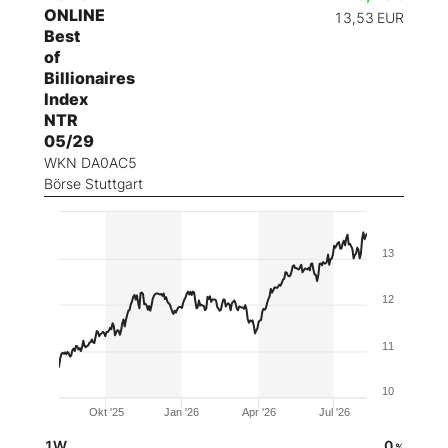
ONLINE
13,53
EUR
Best
of
Billionaires
Index
NTR
05/29
WKN DA0AC5
Börse Stuttgart
13
12
11
10
Okt '25
Jan '26
Apr '26
Jul '26
1W
0
%