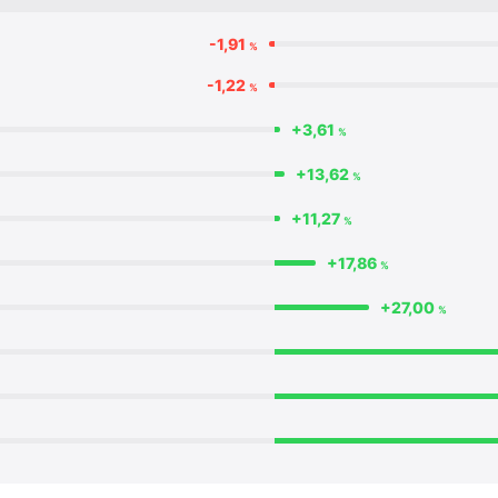
-1,91
%
-1,22
%
+3,61
%
+13,62
%
+11,27
%
+17,86
%
+27,00
%