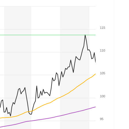
115
110
105
100
95