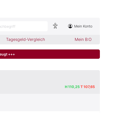
Mein Konto
chbegriff
Tagesgeld-Vergleich
Mein B:O
zeugt +++
H
110,25
T
107,65