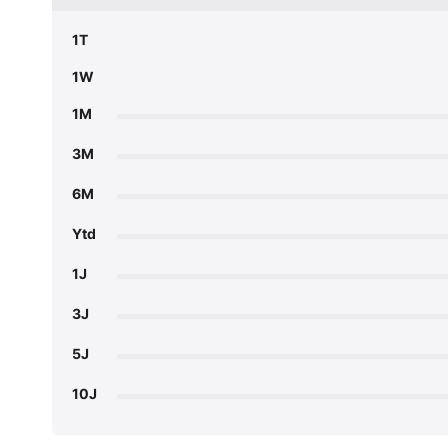
1T
1W
1M
3M
6M
Ytd
1J
3J
5J
10J