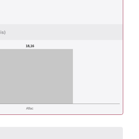
is)
18,16
Aflac