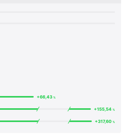
+66,43
%
+155,54
%
+317,60
%