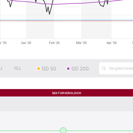
z '25
Jan '26
Feb '26
Mär '26
Apr '26
GD 50
GD 200
J
10J
SEKTORVERGLEICH