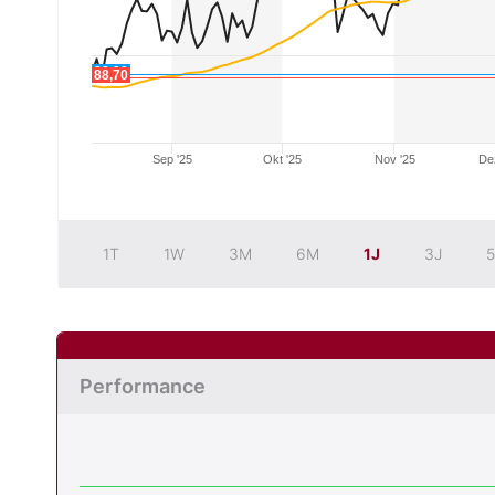
88,90
88,70
Sep '25
Okt '25
Nov '25
De
1T
1W
3M
6M
1J
3J
5
Performance