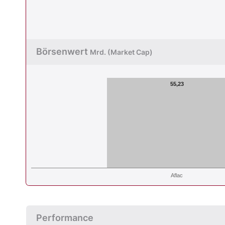
Börsenwert
Mrd. (Market Cap)
55,23
Aflac
Performance