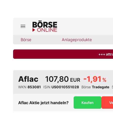
Börse
Börse
Anlageprodukte
News
Anlageprodukte
+++ attr
Finanz-Check
Aflac
107,80
-1,91
EUR
%
Abo & Shop
WKN
853081
ISIN
US0010551028
Börse
Tradegate
BO-Musterdepots
Aflac
Aktie jetzt handeln?
Kaufen
V
Experten