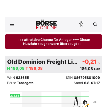
A
ktuelle Ausgabe BÖRSE ONLINE lesen
Börse
+++ attraktive Chance für Anleger +++ Dieser
Nutzfahrzeugkonzern überzeugt +++
News
Anlageprodukte
Old Dominion Freight Line Inc
-0,21
%
Finanz-Check
H
186,08
T
186,08
186,08
EUR
WKN
923655
ISIN
US6795801009
Abo & Shop
Börse
Tradegate
Stand
6.8. 07:17
BO-Musterdepots
215,55
200
Experten