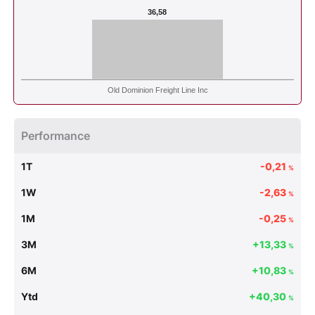
36,58
Old Dominion Freight Line Inc
Performance
1T
-0,21
%
1W
-2,63
%
1M
-0,25
%
3M
+13,33
%
6M
+10,83
%
Ytd
+40,30
%