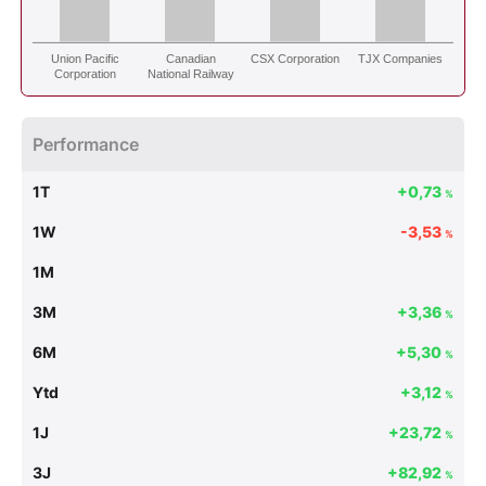
Union Pacific
Canadian
CSX Corporation
TJX Companies
Corporation
National Railway
Performance
1T
+0,73
%
1W
-3,53
%
1M
3M
+3,36
%
6M
+5,30
%
Ytd
+3,12
%
1J
+23,72
%
3J
+82,92
%