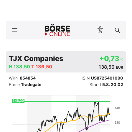
A
ktuelle Ausgabe BÖRSE ONLINE lesen
Börse
News
TJX Companies
+0,73
%
H
138,50
T
136,50
138,50
EUR
Anlageprodukte
WKN
854854
ISIN
US8725401090
Finanz-Check
Börse
Tradegate
Stand
5.8. 20:02
Abo & Shop
146,00
140
BO-Musterdepots
130
Experten