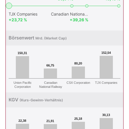
TJX Companies
Canadian National Railway
+23,72 %
+39,26 %
Börsenwert
Mrd. (Market Cap)
152,54
150,31
80,20
66,75
Union Pacific
Canadian
CSX Corporation
TJX Companies
Corporation
National Railway
KGV
(Kurs-Gewinn-Verhältnis)
30,13
25,18
22,38
21,91