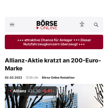
A
ktuelle Ausgabe BÖRSE ONLINE lesen
Börse
+++ attraktive Chance für Anleger +++ Dieser
Nutzfahrzeugkonzern überzeugt +++
News
Anlageprodukte
Allianz-Aktie kratzt an 200-Euro-
Marke
Finanz-Check
02.03.2022
· 12:05 Uhr
·
Börse Online Redaktion
Abo & Shop
Allianz
435,30
-0,91
%
BO-Musterdepots
Experten