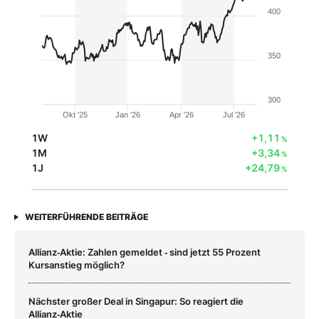
400
350
300
Okt '25
Jan '26
Apr '26
Jul '26
1W
+1,11
%
1M
+3,34
%
1J
+24,79
%
WEITERFÜHRENDE BEITRÄGE
Allianz‑Aktie: Zahlen gemeldet ‑ sind jetzt 55 Prozent
Kursanstieg möglich?
Nächster großer Deal in Singapur: So reagiert die
Allianz‑Aktie