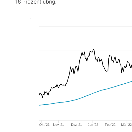
16 Prozent übrig.
Okt '21
Nov '21
Dez '21
Jan '22
Feb '22
Mär '22