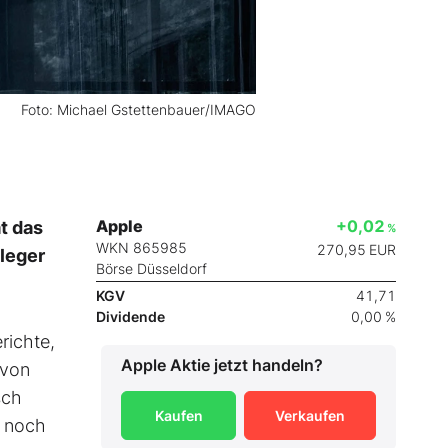
Foto: Michael Gstettenbauer/IMAGO
Apple
+0,02
t das
%
WKN 865985
270,95
EUR
nleger
Börse Düsseldorf
KGV
41,71
Dividende
0,00 %
richte,
Apple
Aktie jetzt handeln?
 von
sch
Kaufen
Verkaufen
r noch