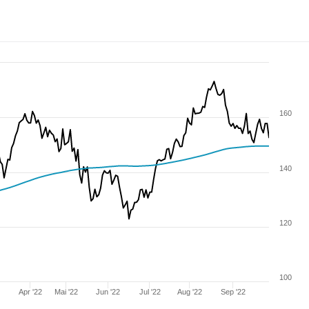
160
140
120
100
Apr '22
Mai '22
Jun '22
Jul '22
Aug '22
Sep '22