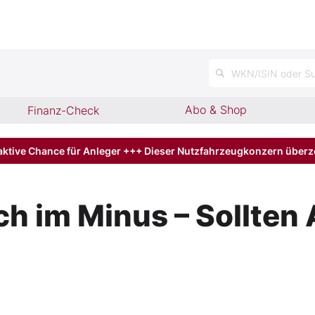
n
WKN/ISIN oder Su
Abo & Shop
Finanz-Check
aktive Chance für Anleger +++ Dieser Nutzfahrzeugkonzern über
ich im Minus – Sollte