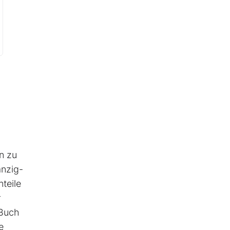
n zu
anzig-
teile
r
 Buch
e