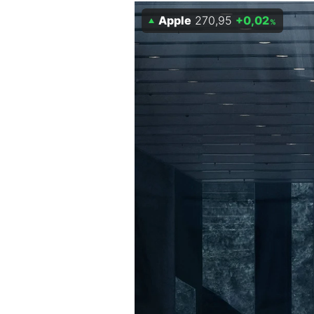
Experten
Apple
270,95
+0,02
%
Mein B:O
Mein Konto
Folgen Sie uns
Kontakt