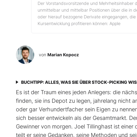
Der Vorstandsvorsitzende und Mehrheitsinhaber d
unmittelbar und mittelbar Positionen über die in
oder hierauf bezogene Derivate eingegangen, die 
Kursentwicklung profitieren können: Apple
von
Marian Kopocz
BUCHTIPP: ALLES, WAS SIE ÜBER STOCK-PICKING WI
Es ist der Traum eines jeden Anlegers: die näc
finden, sie ins Depot zu legen, jahrelang nich
oder gar Verhundertfacher sein Eigen zu nennen
sich besser entwickeln als der Gesamtmarkt. De
Gewinner von morgen. Joel Tillinghast ist einer
teilt er seine Gedanken, seine Methoden und sei