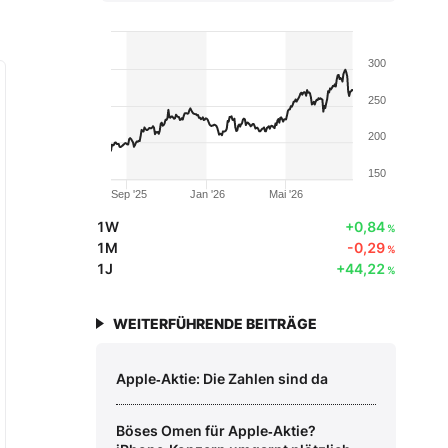
300
250
200
150
Sep '25
Jan '26
Mai '26
1W
+0,84
%
1M
-0,29
%
1J
+44,22
%
WEITERFÜHRENDE BEITRÄGE
Apple‑Aktie: Die Zahlen sind da
Böses Omen für Apple‑Aktie?