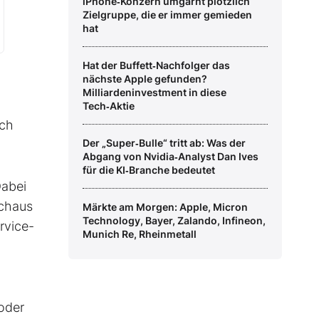
iPhone‑Konzern umgarnt plötzlich
Zielgruppe, die er immer gemieden
hat
Hat der Buffett‑Nachfolger das
nächste Apple gefunden?
Milliardeninvestment in diese
Tech‑Aktie
uch
Der „Super‑Bulle“ tritt ab: Was der
Abgang von Nvidia‑Analyst Dan Ives
für die KI‑Branche bedeutet
Dabei
rchaus
Märkte am Morgen: Apple, Micron
Technology, Bayer, Zalando, Infineon,
rvice-
Munich Re, Rheinmetall
oder