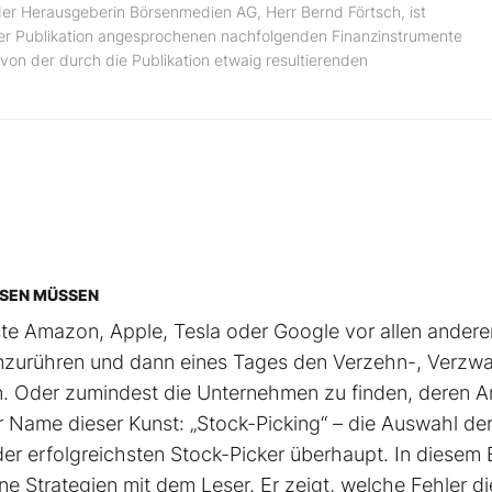
er Herausgeberin Börsenmedien AG, Herr Bernd Förtsch, ist
 der Publikation angesprochenen nachfolgenden Finanzinstrumente
von der durch die Publikation etwaig resultierenden
SSEN MÜSSEN
hste Amazon, Apple, Tesla oder Google vor allen andere
t anzurühren und dann eines Tages den Verzehn-, Verzw
. Oder zumindest die Unternehmen zu finden, deren An
r Name dieser Kunst: „Stock-Picking“ – die Auswahl de
 der erfolgreichsten Stock-Picker überhaupt. In diesem
ne Strategien mit dem Leser. Er zeigt, welche Fehler di