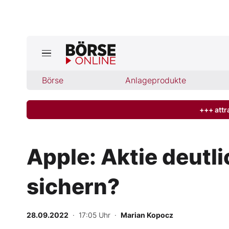
Jetzt a
ktuelle Ausgabe BÖRSE ONLINE lese
Börse
Börse
Anlageprodukte
News
+++ attr
Anlageprodukte
Apple: Aktie deutl
Finanz-Check
sichern?
Abo & Shop
BO-Musterdepots
28.09.2022
· 17:05 Uhr
·
Marian Kopocz