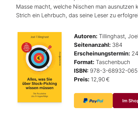
Masse macht, welche Nischen man ausnutzen ka
Strich ein Lehrbuch, das seine Leser zu erfolg
Autoren:
Tillinghast, Joe
Seitenanzahl:
384
Erscheinungstermin:
24
Format:
Taschenbuch
ISBN:
978-3-68932-065
Preis:
12,90 €
Im Sho