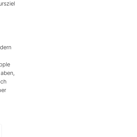
rsziel
edern
pple
haben,
ich
her