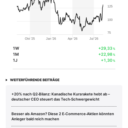
125
100
75
Okt '25
Jan '26
Apr '26
Jul '26
1W
+29,33
%
1M
+22,98
%
1J
+1,30
%
WEITERFÜHRENDE BEITRÄGE
+20% nach Q2‑Bilanz: Kanadische Kursrakete hebt ab –
deutscher CEO steuert das Tech‑Schwergewicht
Besser als Amazon? Diese 2 E‑Commerce‑Aktien könnten
Anleger bald reich machen