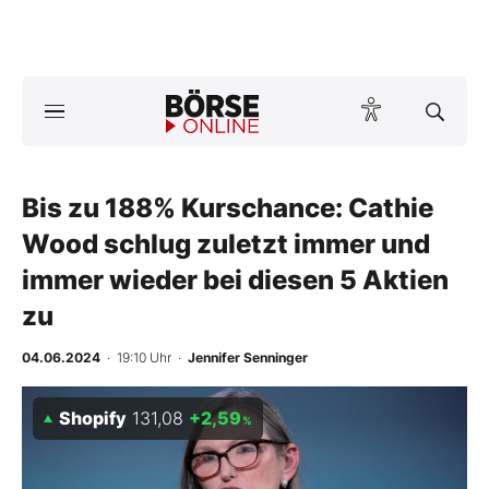
A
ktuelle Ausgabe BÖRSE ONLINE lesen
Börse
News
Bis zu 188% Kurschance: Cathie
Wood schlug zuletzt immer und
Anlageprodukte
immer wieder bei diesen 5 Aktien
zu
Finanz-Check
04.06.2024
· 19:10 Uhr
·
Jennifer Senninger
Abo & Shop
Shopify
131,08
+2,59
BO-Musterdepots
%
Experten