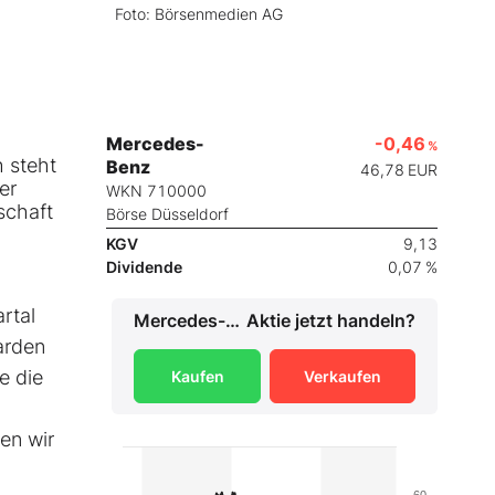
Foto: Börsenmedien AG
Mercedes-
-0,46
%
h steht
Benz
46,78
EUR
er
WKN 710000
schaft
Börse Düsseldorf
KGV
9,13
Dividende
0,07 %
rtal
Mercedes-Benz
Aktie jetzt handeln?
arden
e die
Kaufen
Verkaufen
en wir
60