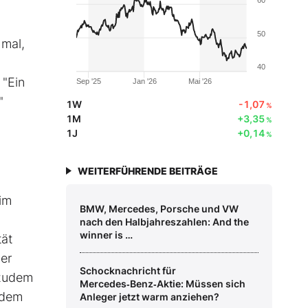
50
hmal,
40
 "Ein
Sep '25
Jan '26
Mai '26
"
1W
-1,07
%
1M
+3,35
%
1J
+0,14
%
WEITERFÜHRENDE BEITRÄGE
im
BMW, Mercedes, Porsche und VW
nach den Halbjahreszahlen: And the
winner is …
tät
er
Schocknachricht für
 zudem
Mercedes‑Benz‑Aktie: Müssen sich
 dem
Anleger jetzt warm anziehen?