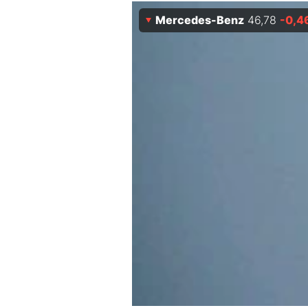
Mercedes-Benz
46,78
-0,4
Mein B:O
Mein Konto
Folgen Sie uns
Kontakt