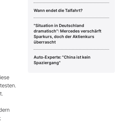
Wann endet die Talfahrt?
"Situation in Deutschland
dramatisch": Mercedes verschärft
Sparkurs, doch der Aktienkurs
überrascht
Auto‑Experte: "China ist kein
Spaziergang"
iese
testen.
t.
dern
;