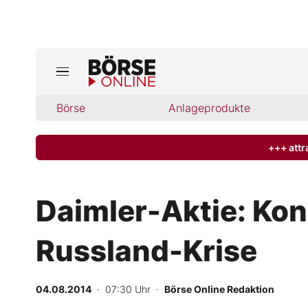
Börse
Börse
Anlageprodukte
News
Anlageprodukte
+++ attr
Finanz-Check
Daimler-Aktie: Kon
Abo & Shop
Russland-Krise
BO-Musterdepots
04.08.2014
· 07:30 Uhr
·
Börse Online Redaktion
Experten