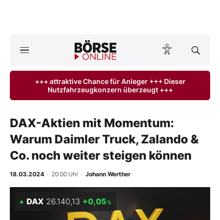
A
ktuelle Ausgabe BÖRSE ONLINE lesen
Börse
+++ attraktive Chance für Anleger +++ Dieser
Nutzfahrzeugkonzern überzeugt +++
News
Anlageprodukte
DAX-Aktien mit Momentum:
Warum Daimler Truck, Zalando &
Finanz-Check
Co. noch weiter steigen können
Abo & Shop
18.03.2024
· 20:00 Uhr
·
Johann Werther
BO-Musterdepots
DAX
26.140,13
+0,05
%
Experten