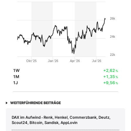
26k
24k
22k
Okt '25
Jan '26
Apr '26
Jul '26
1W
+2,62
%
1M
+1,35
%
1J
+9,56
%
WEITERFÜHRENDE BEITRÄGE
DAX im Aufwind ‑ Renk, Henkel, Commerzbank, Deutz,
Scout24, Bitcoin, Sandisk, AppLovin