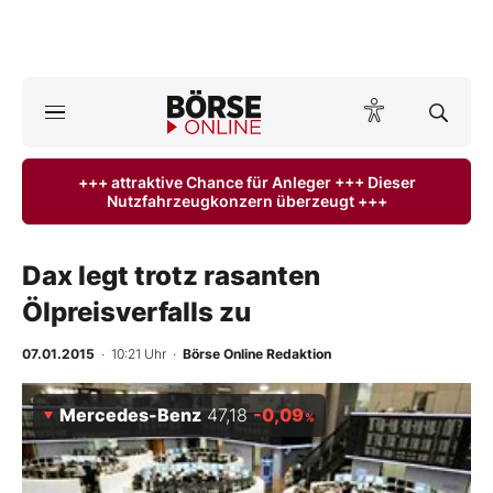
A
ktuelle Ausgabe BÖRSE ONLINE lesen
Börse
+++ attraktive Chance für Anleger +++ Dieser
Nutzfahrzeugkonzern überzeugt +++
News
Anlageprodukte
Dax legt trotz rasanten
Ölpreisverfalls zu
Finanz-Check
07.01.2015
· 10:21 Uhr
·
Börse Online Redaktion
Abo & Shop
Mercedes-Benz
47,18
-0,09
%
BO-Musterdepots
Experten