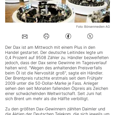
Mein B:O
Foto: Börsenmedien AG
Mein Konto
Folgen Sie uns
Der Dax ist am Mittwoch mit einem Plus in den
Handel gestartet. Der deutsche Leitindex legte um
0,4 Prozent auf 9508 Zähler zu. Händler bezweifelten
Kontakt
jedoch, dass der Dax seine Gewinne im Tagesverlauf
halten wird. "Wegen des anhaltenden Preisverfalls
beim Öl ist die Nervosität groß", sagte ein Händler.
Der Brentpreis rutschte erstmals seit dem Frühjahr
2009 unter die 50-Dollar-Marke je Fass. Anleger
sehen den seit Monaten fallenden Ölpreis als Zeichen
einer schwächelnden Weltwirtschaft. Seit Juni hat
sich Brent um mehr als die Hälfte verbilligt.
Zu den größten Dax-Gewinnern zählten Daimler und
die Aktien der Deutschen Telekom, die sich jeweils um