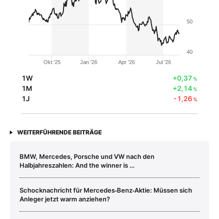
50
40
Okt '25
Jan '26
Apr '26
Jul '26
1W
+0,37
%
1M
+2,14
%
1J
-1,26
%
WEITERFÜHRENDE BEITRÄGE
BMW, Mercedes, Porsche und VW nach den
Halbjahreszahlen: And the winner is …
Schocknachricht für Mercedes‑Benz‑Aktie: Müssen sich
Anleger jetzt warm anziehen?