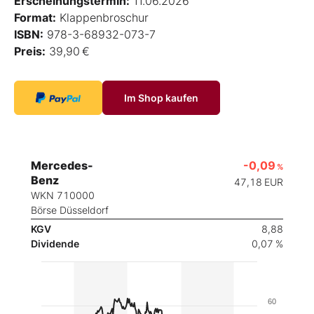
Erscheinungstermin:
11.06.2026
Format:
Klappenbroschur
ISBN:
978-3-68932-073-7
Preis:
39,90 €
Im Shop kaufen
Mercedes-
-0,09
%
Benz
47,18
EUR
WKN 710000
Börse Düsseldorf
KGV
8,88
Dividende
0,07 %
60