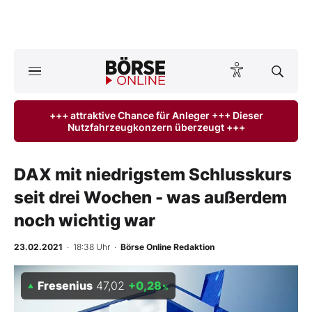
A
ktuelle Ausgabe BÖRSE ONLINE lesen
Börse
+++ attraktive Chance für Anleger +++ Dieser
Nutzfahrzeugkonzern überzeugt +++
News
Anlageprodukte
DAX mit niedrigstem Schlusskurs
seit drei Wochen - was außerdem
Finanz-Check
noch wichtig war
Abo & Shop
23.02.2021
· 18:38 Uhr
·
Börse Online Redaktion
BO-Musterdepots
Fresenius
47,02
+0,28
%
Experten