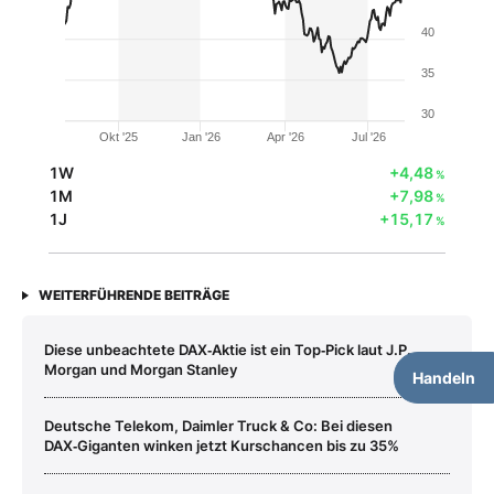
40
35
30
Okt '25
Jan '26
Apr '26
Jul '26
1W
+4,48
%
1M
+7,98
%
1J
+15,17
%
WEITERFÜHRENDE BEITRÄGE
Diese unbeachtete DAX‑Aktie ist ein Top‑Pick laut J.P.
Morgan und Morgan Stanley
Handeln
Deutsche Telekom, Daimler Truck & Co: Bei diesen
DAX‑Giganten winken jetzt Kurschancen bis zu 35%