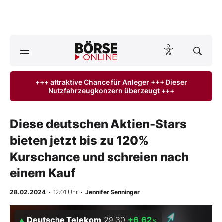
A
ktuelle Ausgabe BÖRSE ONLINE lesen
Börse
+++ attraktive Chance für Anleger +++ Dieser
Nutzfahrzeugkonzern überzeugt +++
News
Anlageprodukte
Diese deutschen Aktien-Stars
bieten jetzt bis zu 120%
Finanz-Check
Kurschance und schreien nach
Abo & Shop
einem Kauf
BO-Musterdepots
28.02.2024
· 12:01 Uhr
·
Jennifer Senninger
Experten
Deutsche Telekom
29,30
+6,62
%