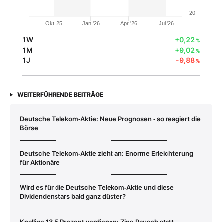
20
Okt '25
Jan '26
Apr '26
Jul '26
1W
+0,22
%
1M
+9,02
%
1J
-9,88
%
WEITERFÜHRENDE BEITRÄGE
Deutsche Telekom‑Aktie: Neue Prognosen ‑ so reagiert die
Börse
Deutsche Telekom‑Aktie zieht an: Enorme Erleichterung
für Aktionäre
Wird es für die Deutsche Telekom‑Aktie und diese
Dividendenstars bald ganz düster?
Knallige 13,5 Prozent verdienen: Zins‑Rausch statt