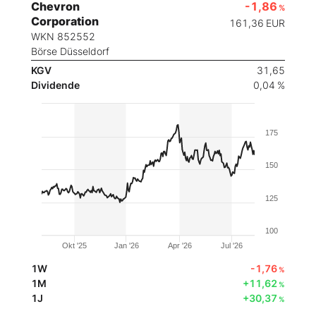
Chevron
-1,86
%
Corporation
161,36
EUR
WKN 852552
Börse Düsseldorf
KGV
31,65
Dividende
0,04 %
175
150
125
100
Okt '25
Jan '26
Apr '26
Jul '26
1W
-1,76
%
1M
+11,62
%
1J
+30,37
%