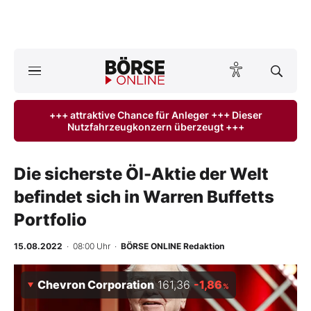
Börse
News
+++ attraktive Chance für Anleger +++ Dieser
Nutzfahrzeugkonzern überzeugt +++
Anlageprodukte
Finanz-Check
Die sicherste Öl-Aktie der Welt
befindet sich in Warren Buffetts
Abo & Shop
Portfolio
BO-Musterdepots
15.08.2022
· 08:00 Uhr
·
BÖRSE ONLINE Redaktion
Experten
Chevron Corporation
161,36
-1,86
%
Mein B:O