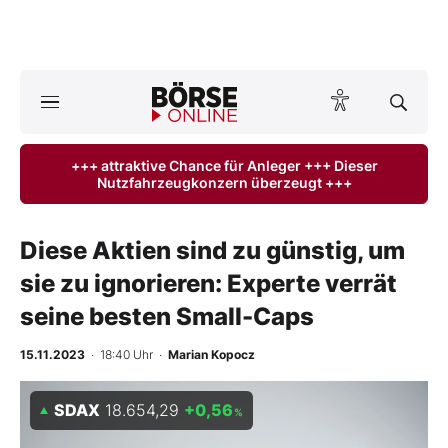
A
ktuelle Ausgabe BÖRSE ONLINE lesen
Börse
+++ attraktive Chance für Anleger +++ Dieser
Nutzfahrzeugkonzern überzeugt +++
News
Anlageprodukte
Diese Aktien sind zu günstig, um
sie zu ignorieren: Experte verrät
Finanz-Check
seine besten Small-Caps
Abo & Shop
15.11.2023
· 18:40 Uhr
·
Marian Kopocz
BO-Musterdepots
SDAX
18.654,29
+0,56
%
Experten