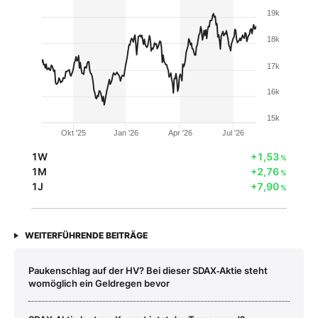
19k
18k
17k
16k
15k
Okt '25
Jan '26
Apr '26
Jul '26
1W
+1,53
%
1M
+2,76
%
1J
+7,90
%
WEITERFÜHRENDE BEITRÄGE
Paukenschlag auf der HV? Bei dieser SDAX‑Aktie steht
womöglich ein Geldregen bevor