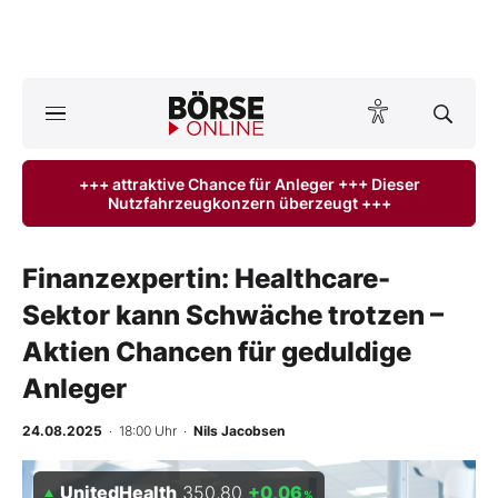
A
ktuelle Ausgabe BÖRSE ONLINE lesen
Börse
+++ attraktive Chance für Anleger +++ Dieser
Nutzfahrzeugkonzern überzeugt +++
News
Anlageprodukte
Finanzexpertin: Healthcare-
Sektor kann Schwäche trotzen –
Finanz-Check
Aktien Chancen für geduldige
Abo & Shop
Anleger
BO-Musterdepots
24.08.2025
· 18:00 Uhr
·
Nils Jacobsen
Experten
UnitedHealth
350,80
+0,06
%