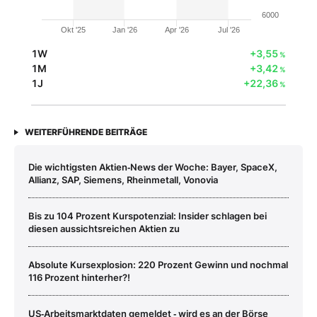
6000
Okt '25
Jan '26
Apr '26
Jul '26
1W
+3,55
%
1M
+3,42
%
1J
+22,36
%
WEITERFÜHRENDE BEITRÄGE
Die wichtigsten Aktien‑News der Woche: Bayer, SpaceX,
Allianz, SAP, Siemens, Rheinmetall, Vonovia
Bis zu 104 Prozent Kurspotenzial: Insider schlagen bei
diesen aussichtsreichen Aktien zu
Absolute Kursexplosion: 220 Prozent Gewinn und nochmal
116 Prozent hinterher?!
US‑Arbeitsmarktdaten gemeldet ‑ wird es an der Börse