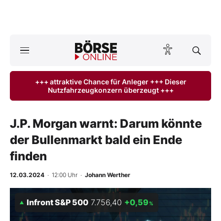
A
ktuelle Ausgabe BÖRSE ONLINE lesen
Börse
+++ attraktive Chance für Anleger +++ Dieser
Nutzfahrzeugkonzern überzeugt +++
News
Anlageprodukte
J.P. Morgan warnt: Darum könnte
der Bullenmarkt bald ein Ende
Finanz-Check
finden
Abo & Shop
12.03.2024
· 12:00 Uhr
·
Johann Werther
BO-Musterdepots
Infront S&P 500
7.756,40
+0,59
%
Experten