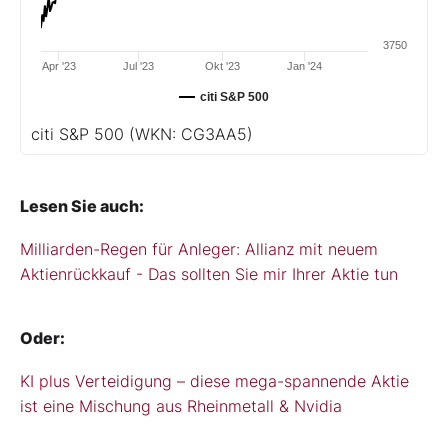
3750
Apr '23
Jul '23
Okt '23
Jan '24
citi S&P 500
citi S&P 500
(WKN: CG3AA5)
Lesen Sie auch:
Milliarden-Regen für Anleger: Allianz mit neuem
Aktienrückkauf - Das sollten Sie mir Ihrer Aktie tun
Oder:
KI plus Verteidigung – diese mega-spannende Aktie
ist eine Mischung aus Rheinmetall & Nvidia