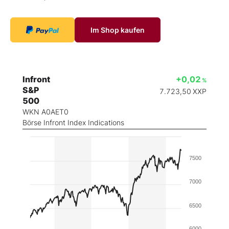
Im Shop kaufen
Infront
+0,02
%
S&P
7.723,50
XXP
500
WKN A0AET0
Börse Infront Index Indications
7500
7000
6500
6000