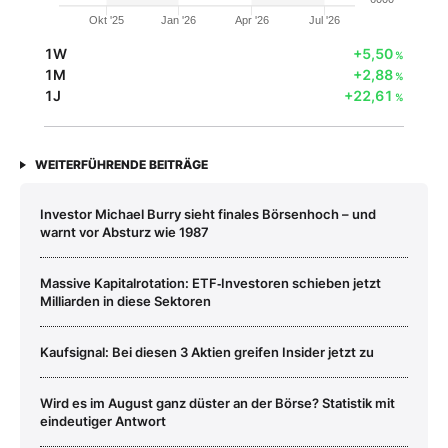
Okt '25
Jan '26
Apr '26
Jul '26
1W
+5,50
%
1M
+2,88
%
1J
+22,61
%
WEITERFÜHRENDE BEITRÄGE
Investor Michael Burry sieht finales Börsenhoch – und
warnt vor Absturz wie 1987
Massive Kapitalrotation: ETF‑Investoren schieben jetzt
Milliarden in diese Sektoren
Kaufsignal: Bei diesen 3 Aktien greifen Insider jetzt zu
Wird es im August ganz düster an der Börse? Statistik mit
eindeutiger Antwort