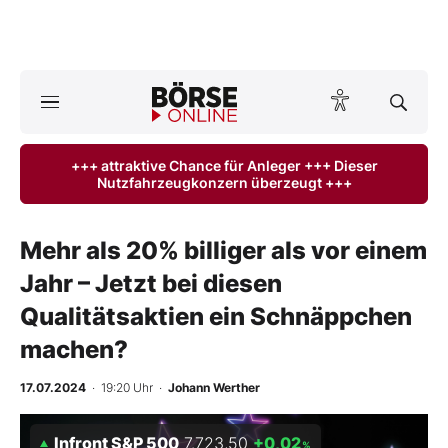
A
ktuelle Ausgabe BÖRSE ONLINE lesen
Börse
+++ attraktive Chance für Anleger +++ Dieser
Nutzfahrzeugkonzern überzeugt +++
News
Anlageprodukte
Mehr als 20% billiger als vor einem
Jahr – Jetzt bei diesen
Finanz-Check
Qualitätsaktien ein Schnäppchen
Abo & Shop
machen?
BO-Musterdepots
17.07.2024
· 19:20 Uhr
·
Johann Werther
Experten
Infront S&P 500
7.723,50
+0,02
%