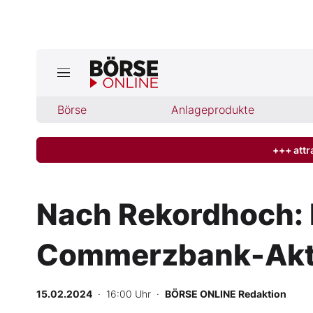
Börse
Börse
Anlageprodukte
News
Anlageprodukte
+++ attr
Finanz-Check
Nach Rekordhoch: 
Abo & Shop
Commerzbank-Aktie
BO-Musterdepots
15.02.2024
· 16:00 Uhr
·
BÖRSE ONLINE Redaktion
Experten