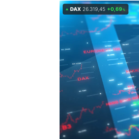
DAX
26.319,45
+0,69
Mein B:O
%
Mein Konto
Folgen Sie uns
Kontakt