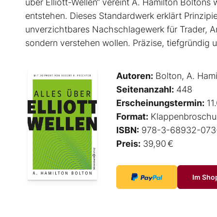
über Elliott-Wellen“ vereint A. Hamilton Boltons
entstehen. Dieses Standardwerk erklärt Prinzip
unverzichtbares Nachschlagewerk für Trader, An
sondern verstehen wollen. Präzise, tiefgründig un
Autoren:
Bolton, A. Hami
Seitenanzahl:
448
Erscheinungstermin:
11
Format:
Klappenbroschu
ISBN:
978-3-68932-073
Preis:
39,90 €
Im Sho