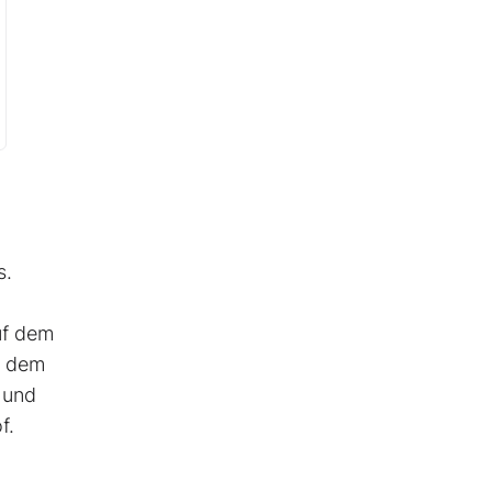
s.
uf dem
h dem
 und
f.