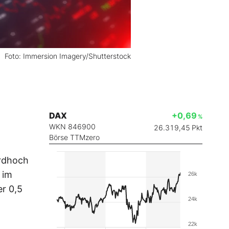
Foto: Immersion Imagery/Shutterstock
DAX
+0,69
%
WKN 846900
26.319,45
Pkt
Börse TTMzero
ordhoch
 im
26k
er 0,5
24k
22k