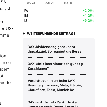
USA
Sep '25
Jan '26
Mai '26
nalyst
1W
+2,06
%
1M
+1,25
%
1J
+9,26
dem
%
der US-
WEITERFÜHRENDE BEITRÄGE
Summe
DAX‑Dividendengigant kappt
Umsatzziel: So reagiert die Börse
tion
Zinsen
DAX‑Aktie jetzt historisch günstig ‑
Zuschlagen?
Zudem
st.
Vorsicht dominiert beim DAX ‑
wieder
Brenntag, Lanxess, Meta, Bitcoin,
Cloudflare, Tesla, Munich Re
DAX im Aufwind ‑ Renk, Henkel,
e
Commerzbank, Deutz, Scout24,