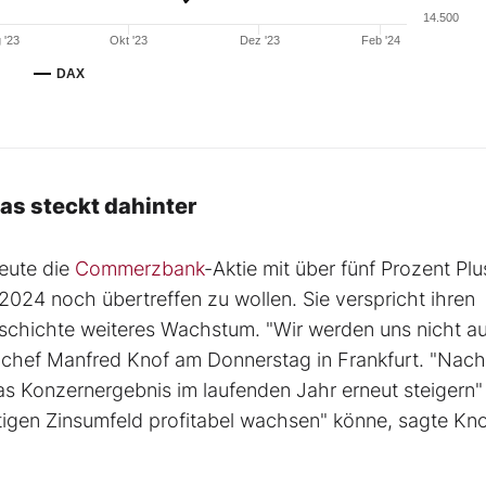
14.500
 '23
Okt '23
Dez '23
Feb '24
DAX
s steckt dahinter
heute die
Commerzbank
-Aktie mit über fünf Prozent Plu
024 noch übertreffen zu wollen. Sie verspricht ihren
schichte weiteres Wachstum. "Wir werden uns nicht a
nchef Manfred Knof am Donnerstag in Frankfurt. "Nac
das Konzernergebnis im laufenden Jahr erneut steigern"
igen Zinsumfeld profitabel wachsen" könne, sagte Kno