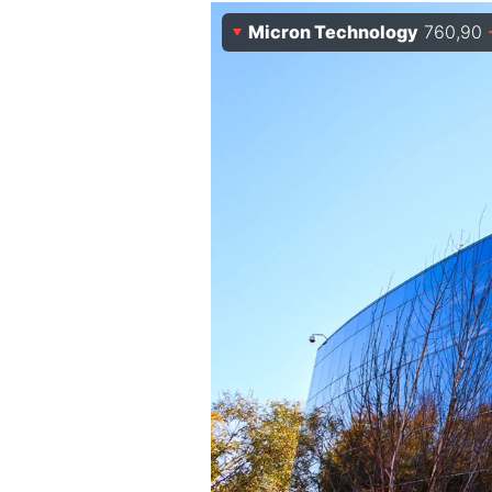
Experten
Micron Technology
760,90
Mein B:O
Mein Konto
Folgen Sie uns
Kontakt