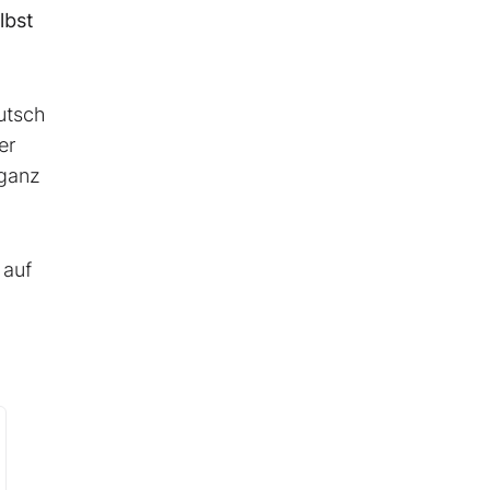
lbst
utsch
er
 ganz
 auf