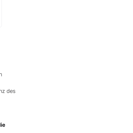
n
nz des
ie