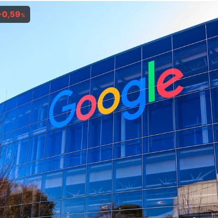
-0,59
%