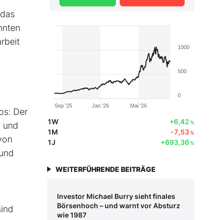
 das
nnten
rbeit
1000
500
0
Sep '25
Jan '26
Mai '26
os: Der
1W
+6,42
%
D und
1M
-7,53
%
von
1J
+693,36
%
 und
WEITERFÜHRENDE BEITRÄGE
Investor Michael Burry sieht finales
Börsenhoch – und warnt vor Absturz
sind
wie 1987