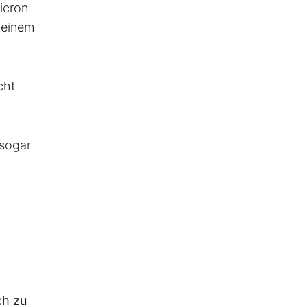
icron
 einem
cht
 sogar
ch zu