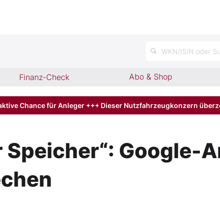
n
WKN/ISIN oder Su
Abo & Shop
Finanz-Check
aktive Chance für Anleger +++ Dieser Nutzfahrzeugkonzern über
 Speicher“: Google-A
echen