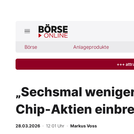
Jetzt a
ktuelle Ausgabe BÖRSE ONLINE lese
Börse
Börse
Anlageprodukte
News
+++ attr
Anlageprodukte
„Sechsmal weniger
Finanz-Check
Chip-Aktien einbr
Abo & Shop
BO-Musterdepots
28.03.2026
· 12:01 Uhr
·
Markus Voss