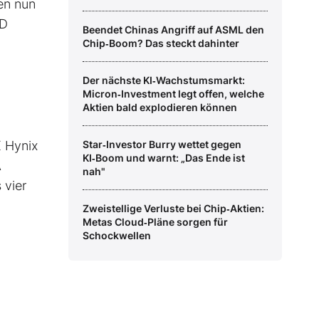
ren nun
ND
Beendet Chinas Angriff auf ASML den
Chip‑Boom? Das steckt dahinter
Der nächste KI‑Wachstumsmarkt:
Micron‑Investment legt offen, welche
Aktien bald explodieren können
K Hynix
Star‑Investor Burry wettet gegen
KI‑Boom und warnt: „Das Ende ist
A
nah"
 vier
Zweistellige Verluste bei Chip‑Aktien:
Metas Cloud‑Pläne sorgen für
Schockwellen