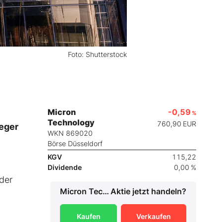
Foto: Shutterstock
Micron
-0,59
%
Technology
760,90
EUR
leger
WKN 869020
Börse Düsseldorf
KGV
115,22
Dividende
0,00 %
der
Micron Technology
Aktie jetzt handeln?
Kaufen
Verkaufen