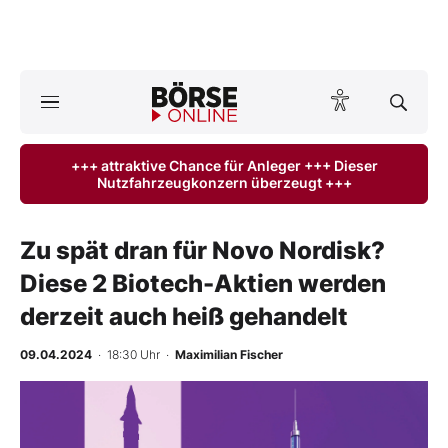
A
ktuelle Ausgabe BÖRSE ONLINE lesen
Börse
+++ attraktive Chance für Anleger +++ Dieser
Nutzfahrzeugkonzern überzeugt +++
News
Anlageprodukte
Zu spät dran für Novo Nordisk?
Diese 2 Biotech-Aktien werden
Finanz-Check
derzeit auch heiß gehandelt
Abo & Shop
09.04.2024
· 18:30 Uhr
·
Maximilian Fischer
BO-Musterdepots
-
%
Experten