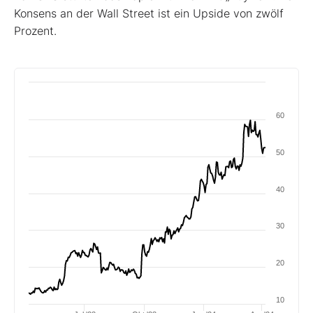
Konsens an der Wall Street ist ein Upside von zwölf
Prozent.
60
50
40
30
20
10